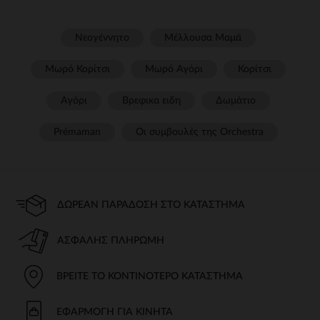
Νεογέννητο
Μέλλουσα Μαμά
Μωρό Κορίτσι
Μωρό Αγόρι
Κορίτσι
Αγόρι
Βρεφικα ειδη
Δωμάτιο
Prémaman
Οι συμβουλές της Orchestra​
ΔΩΡΕΆΝ ΠΑΡΆΔΟΣΗ ΣΤΟ ΚΑΤΆΣΤΗΜΑ
ΑΣΦΑΛΉΣ ΠΛΗΡΩΜΉ
ΒΡΕΊΤΕ ΤΟ ΚΟΝΤΙΝΌΤΕΡΟ ΚΑΤΆΣΤΗΜΑ
ΕΦΑΡΜΟΓΉ ΓΙΑ ΚΙΝΗΤΆ