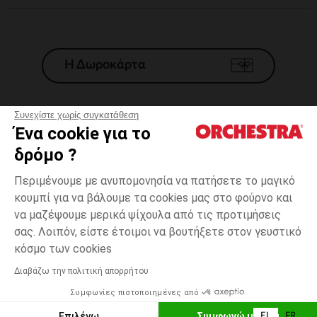
Η Δωροκάρτα
Συνεχίστε χωρίς συγκατάθεση
Ένα cookie για το
Γενικοί 'Οροι Πώλησης
δρόμο ?
Νομικοί Όροι
*Εμπορικες προσφορες
Περιμένουμε με ανυπομονησία να πατήσετε το μαγικό
κουμπί για να βάλουμε τα cookies μας στο φούρνο και
Προσωπικά δεδομένα
να μαζέψουμε μερικά ψίχουλα από τις προτιμήσεις
Διαχείρηση των cookies
σας. Λοιπόν, είστε έτοιμοι να βουτήξετε στον γευστικό
Προσβασιμότητα: μη συμμορφούμενη
23-
Μπλε
Μπλε
26
κόσμο των cookies
H Orchestra συμμετέχει στον κωδικά δεοντολογίας και στο σύστημα
μεσολάβησης της Γαλλικής Ομοσπονδίας Ηλεκτρονικού Εμπορίου.
Διαβάζω την πολιτική απορρήτου
Δυνατότητα πληρωμής με
Συμφωνίες πιστοποιημένες από
Ελλάδα
Λίστα 
ΠΡΟΣΘΉΚΗ ΣΤΟ ΚΑΛΆΘΙ
Επιλέγω
Συμφωνώ με όλα
EL
FR