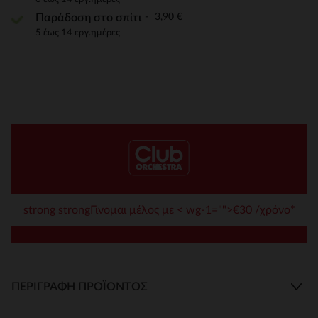
3,90 €
Παράδοση στο σπίτι
5 έως 14 εργ.ημέρες
strong strongΓίνομαι μέλος με < wg-1="">€30 /χρόνο*
ΠΕΡΙΓΡΑΦΉ ΠΡΟΪΌΝΤΟΣ