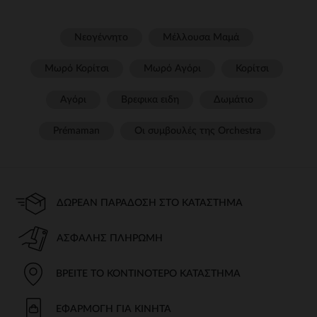
Νεογέννητο
Μέλλουσα Μαμά
Μωρό Κορίτσι
Μωρό Αγόρι
Κορίτσι
Αγόρι
Βρεφικα ειδη
Δωμάτιο
Prémaman
Οι συμβουλές της Orchestra​
ΔΩΡΕΆΝ ΠΑΡΆΔΟΣΗ ΣΤΟ ΚΑΤΆΣΤΗΜΑ
ΑΣΦΑΛΉΣ ΠΛΗΡΩΜΉ
ΒΡΕΊΤΕ ΤΟ ΚΟΝΤΙΝΌΤΕΡΟ ΚΑΤΆΣΤΗΜΑ
ΕΦΑΡΜΟΓΉ ΓΙΑ ΚΙΝΗΤΆ