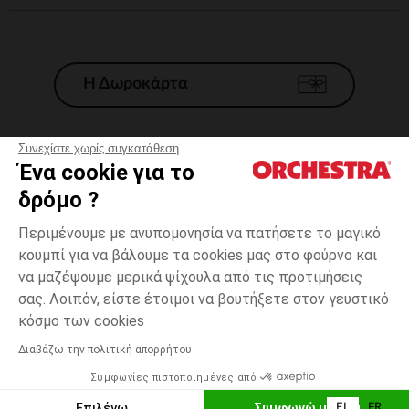
Η Δωροκάρτα
Συνεχίστε χωρίς συγκατάθεση
Ένα cookie για το
Γενικοί 'Οροι Πώλησης
δρόμο ?
Νομικοί Όροι
*Εμπορικες προσφορες
Περιμένουμε με ανυπομονησία να πατήσετε το μαγικό
κουμπί για να βάλουμε τα cookies μας στο φούρνο και
Προσωπικά δεδομένα
να μαζέψουμε μερικά ψίχουλα από τις προτιμήσεις
Διαχείρηση των cookies
σας. Λοιπόν, είστε έτοιμοι να βουτήξετε στον γευστικό
Προσβασιμότητα: μη συμμορφούμενη
35-
Λευκό
Λευκό
38
κόσμο των cookies
H Orchestra συμμετέχει στον κωδικά δεοντολογίας και στο σύστημα
μεσολάβησης της Γαλλικής Ομοσπονδίας Ηλεκτρονικού Εμπορίου.
Διαβάζω την πολιτική απορρήτου
Δυνατότητα πληρωμής με
Συμφωνίες πιστοποιημένες από
Ελλάδα
Λίστα 
ΠΡΟΣΘΉΚΗ ΣΤΟ ΚΑΛΆΘΙ
Επιλέγω
Συμφωνώ με όλα
EL
FR