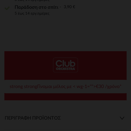
3,90 €
Παράδοση στο σπίτι
5 έως 14 εργ.ημέρες
strong strongΓίνομαι μέλος με < wg-1="">€30 /χρόνο*
ΠΕΡΙΓΡΑΦΉ ΠΡΟΪΌΝΤΟΣ