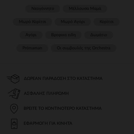
Νεογέννητο
Μέλλουσα Μαμά
Μωρό Κορίτσι
Μωρό Αγόρι
Κορίτσι
Αγόρι
Βρεφικα ειδη
Δωμάτιο
Prémaman
Οι συμβουλές της Orchestra​
ΔΩΡΕΆΝ ΠΑΡΆΔΟΣΗ ΣΤΟ ΚΑΤΆΣΤΗΜΑ
ΑΣΦΑΛΉΣ ΠΛΗΡΩΜΉ
ΒΡΕΊΤΕ ΤΟ ΚΟΝΤΙΝΌΤΕΡΟ ΚΑΤΆΣΤΗΜΑ
ΕΦΑΡΜΟΓΉ ΓΙΑ ΚΙΝΗΤΆ