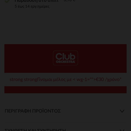
Παράδοση στο σπίτι
5 έως 14 εργ.ημέρες
strong strongΓίνομαι μέλος με < wg-1="">€30 /χρόνο*
ΠΕΡΙΓΡΑΦΉ ΠΡΟΪΌΝΤΟΣ
ΣΎΝΘΕΣΗ ΚΑΙ ΣΥΝΤΉΡΗΣΗ