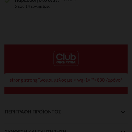
Παράδοση στο σπίτι
5 έως 14 εργ.ημέρες
strong strongΓίνομαι μέλος με < wg-1="">€30 /χρόνο*
ΠΕΡΙΓΡΑΦΉ ΠΡΟΪΌΝΤΟΣ
ΣΎΝΘΕΣΗ ΚΑΙ ΣΥΝΤΉΡΗΣΗ