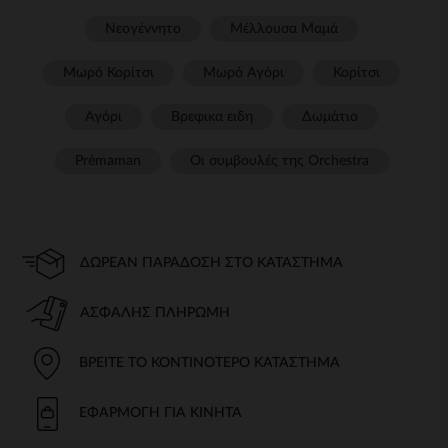
Νεογέννητο
Μέλλουσα Μαμά
Μωρό Κορίτσι
Μωρό Αγόρι
Κορίτσι
Αγόρι
Βρεφικα ειδη
Δωμάτιο
Prémaman
Οι συμβουλές της Orchestra​
ΔΩΡΕΆΝ ΠΑΡΆΔΟΣΗ ΣΤΟ ΚΑΤΆΣΤΗΜΑ
ΑΣΦΑΛΉΣ ΠΛΗΡΩΜΉ
ΒΡΕΊΤΕ ΤΟ ΚΟΝΤΙΝΌΤΕΡΟ ΚΑΤΆΣΤΗΜΑ
ΕΦΑΡΜΟΓΉ ΓΙΑ ΚΙΝΗΤΆ