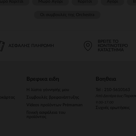
ωρό Κορίτσι
Μωρό Αγόρι
Κορίτσι
Αγόρι
Β
Οι συμβουλές της Orchestra​
ΒΡΕΊΤΕ ΤΟ
ΑΣΦΑΛΉΣ ΠΛΗΡΩΜΉ
ΚΟΝΤΙΝΌΤΕΡΟ
ΚΑΤΆΣΤΗΜΑ
Βρεφικα ειδη
Βοηθεια
Η λίστα γέννησής μου
Tel : 210-5610163
Από Δευτέρα έως Παρασ
οκάρτας
Συμβουλές βρεφανάπτυξης
9.00-17.00
Videos προϊόντων Prémaman
Συχνές ερωτήσεις
Γενική ασφάλεια του
προϊόντος