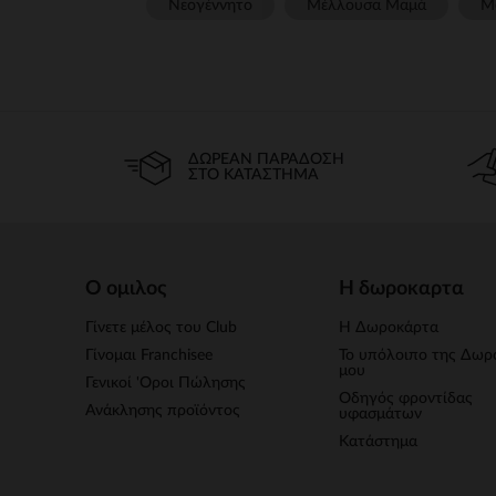
Νεογέννητο
Μέλλουσα Μαμά
Μ
ΔΩΡΕΆΝ ΠΑΡΆΔΟΣΗ
ΣΤΟ ΚΑΤΆΣΤΗΜΑ
Ο ομιλος
Η δωροκαρτα
Γίνετε μέλος του Club
Η Δωροκάρτα
Γίνομαι Franchisee
Το υπόλοιπο της Δωρ
μου
Γενικοί 'Οροι Πώλησης
Οδηγός φροντίδας
Ανάκλησης προϊόντος
υφασμάτων
Κατάστημα