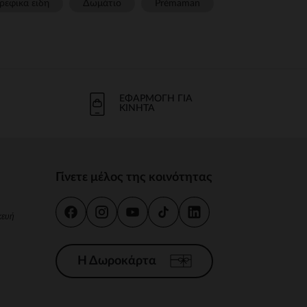
ρεφικα ειδη
Δωμάτιο
Prémaman
ΕΦΑΡΜΟΓΉ ΓΙΑ
ΚΙΝΗΤΆ
Γίνετε μέλος της κοινότητας
κευή
Η Δωροκάρτα