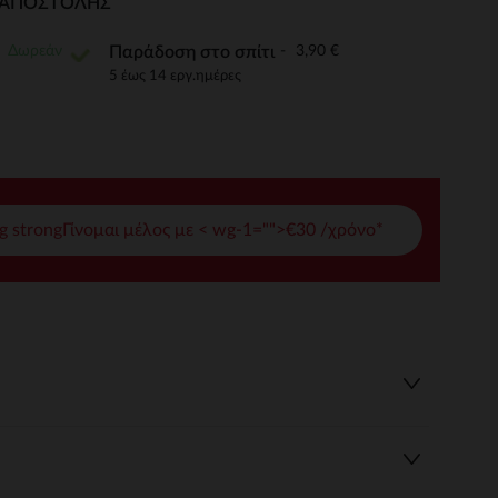
Ι ΑΠΟΣΤΟΛΉΣ
γές σας
Δωρεάν
3,90 €
Παράδοση στο σπίτι
ι να διαχειριστείτε τις ρυθμίσεις απορρήτου, εξασφαλίζοντας 
5 έως 14 εργ.ημέρες
g strongΓίνομαι μέλος με < wg-1="">€30 /χρόνο*