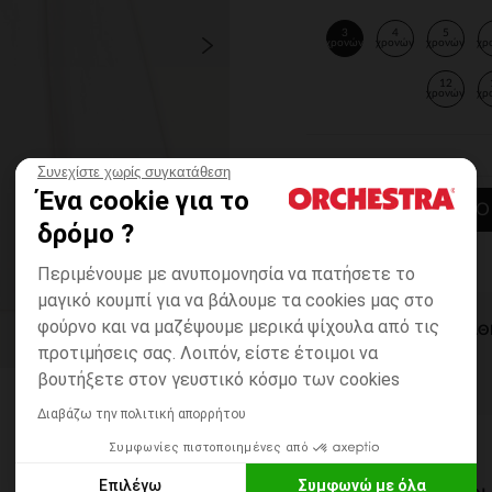
3
4
5
χρονών
χρονών
χρονών
χρ
12
χρονών
χρ
Συνεχίστε χωρίς συγκατάθεση
Ένα cookie για το
ΠΡΟΣΘΉΚΗ ΣΤΟ
δρόμο ?
Περιμένουμε με ανυπομονησία να πατήσετε το
μαγικό κουμπί για να βάλουμε τα cookies μας στο
φούρνο και να μαζέψουμε μερικά ψίχουλα από τις
ΆΜΕΣΗ ΔΙΑΘ
προτιμήσεις σας. Λοιπόν, είστε έτοιμοι να
βουτήξετε στον γευστικό κόσμο των cookies
Διαβάζω την πολιτική απορρήτου
Συμφωνίες πιστοποιημένες από
Επιλέγω
Συμφωνώ με όλα