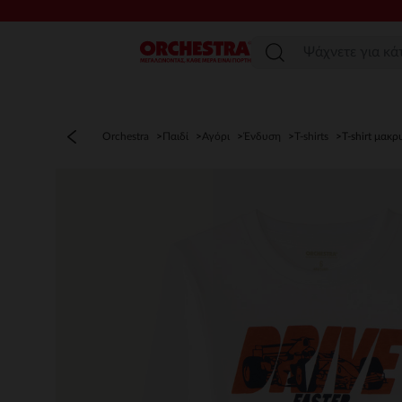
Μενού
Orchestra
Παιδί
Αγόρι
Ένδυση
T-shirts
T-shirt μακρ