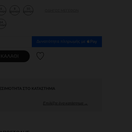
6
8
10
ΟΔΗΓΌΣ ΜΕΓΕΘΏΝ
ονών
χρονών
χρονών
14
ονών
Δυνατότητα πληρωμής με
Λίστα προτιμήσεων
 ΚΑΛΆΘΙ
ΕΣΙΜΌΤΗΤΑ ΣΤΟ ΚΑΤΆΣΤΗΜΑ
Επιλέξτε ένα κατάστημα →