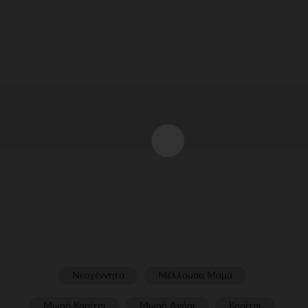
Νεογέννητο
Μέλλουσα Μαμά
Μωρό Κορίτσι
Μωρό Αγόρι
Κορίτσι