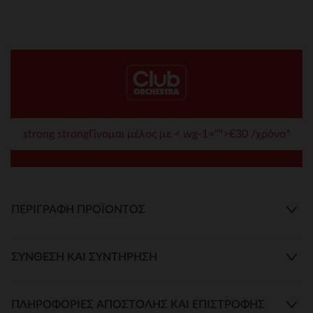
strong strongΓίνομαι μέλος με < wg-1="">€30 /χρόνο*
ΠΕΡΙΓΡΑΦΉ ΠΡΟΪΌΝΤΟΣ
ΣΎΝΘΕΣΗ ΚΑΙ ΣΥΝΤΉΡΗΣΗ
ΠΛΗΡΟΦΟΡΊΕΣ ΑΠΟΣΤΟΛΉΣ ΚΑΙ ΕΠΙΣΤΡΟΦΉΣ