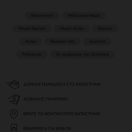
Νεογέννητο
Μέλλουσα Μαμά
Μωρό Κορίτσι
Μωρό Αγόρι
Κορίτσι
Αγόρι
Βρεφικα ειδη
Δωμάτιο
Prémaman
Οι συμβουλές της Orchestra​
ΔΩΡΕΆΝ ΠΑΡΆΔΟΣΗ ΣΤΟ ΚΑΤΆΣΤΗΜΑ
ΑΣΦΑΛΉΣ ΠΛΗΡΩΜΉ
ΒΡΕΊΤΕ ΤΟ ΚΟΝΤΙΝΌΤΕΡΟ ΚΑΤΆΣΤΗΜΑ
ΕΦΑΡΜΟΓΉ ΓΙΑ ΚΙΝΗΤΆ