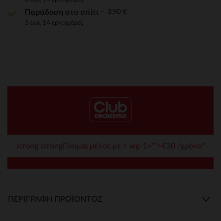
3,90 €
Παράδοση στο σπίτι
5 έως 14 εργ.ημέρες
strong strongΓίνομαι μέλος με < wg-1="">€30 /χρόνο*
ΠΕΡΙΓΡΑΦΉ ΠΡΟΪΌΝΤΟΣ