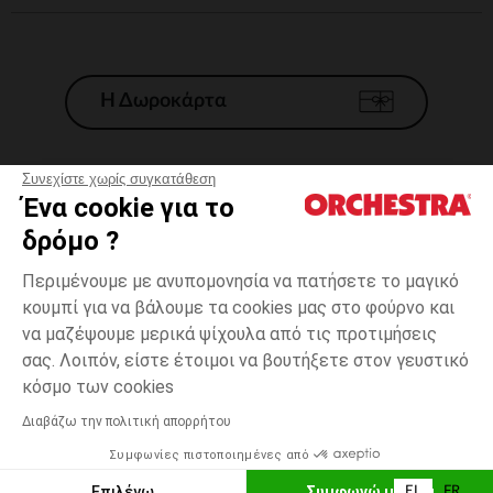
Η Δωροκάρτα
Συνεχίστε χωρίς συγκατάθεση
Ένα cookie για το
Γενικοί 'Οροι Πώλησης
δρόμο ?
Νομικοί Όροι
*Εμπορικες προσφορες
Περιμένουμε με ανυπομονησία να πατήσετε το μαγικό
κουμπί για να βάλουμε τα cookies μας στο φούρνο και
Προσωπικά δεδομένα
να μαζέψουμε μερικά ψίχουλα από τις προτιμήσεις
Διαχείρηση των cookies
σας. Λοιπόν, είστε έτοιμοι να βουτήξετε στον γευστικό
Προσβασιμότητα: μη συμμορφούμενη
3
Μπλε
Μπλε
χρονών
κόσμο των cookies
H Orchestra συμμετέχει στον κωδικά δεοντολογίας και στο σύστημα
μεσολάβησης της Γαλλικής Ομοσπονδίας Ηλεκτρονικού Εμπορίου.
Διαβάζω την πολιτική απορρήτου
Δυνατότητα πληρωμής με
Συμφωνίες πιστοποιημένες από
Ελλάδα
Λίστα 
ΠΡΟΣΘΉΚΗ ΣΤΟ ΚΑΛΆΘΙ
Επιλέγω
Συμφωνώ με όλα
EL
FR