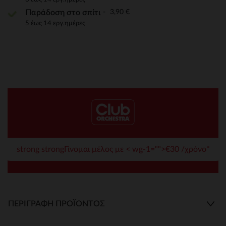
3,90 €
Παράδοση στο σπίτι
5 έως 14 εργ.ημέρες
strong strongΓίνομαι μέλος με < wg-1="">€30 /χρόνο*
ΠΕΡΙΓΡΑΦΉ ΠΡΟΪΌΝΤΟΣ