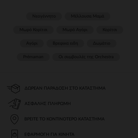
Νεογέννητο
Μέλλουσα Μαμά
Μωρό Κορίτσι
Μωρό Αγόρι
Κορίτσι
Αγόρι
Βρεφικα ειδη
Δωμάτιο
Prémaman
Οι συμβουλές της Orchestra​
ΔΩΡΕΆΝ ΠΑΡΆΔΟΣΗ ΣΤΟ ΚΑΤΆΣΤΗΜΑ
ΑΣΦΑΛΉΣ ΠΛΗΡΩΜΉ
ΒΡΕΊΤΕ ΤΟ ΚΟΝΤΙΝΌΤΕΡΟ ΚΑΤΆΣΤΗΜΑ
ΕΦΑΡΜΟΓΉ ΓΙΑ ΚΙΝΗΤΆ