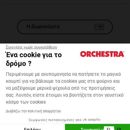
Η Δωροκάρτα
Συνεχίστε χωρίς συγκατάθεση
Ένα cookie για το
Γενικοί 'Οροι Πώλησης
δρόμο ?
Νομικοί Όροι
*Εμπορικες προσφορες
Περιμένουμε με ανυπομονησία να πατήσετε το μαγικό
κουμπί για να βάλουμε τα cookies μας στο φούρνο και
Προσωπικά δεδομένα
να μαζέψουμε μερικά ψίχουλα από τις προτιμήσεις
Διαχείρηση των cookies
σας. Λοιπόν, είστε έτοιμοι να βουτήξετε στον γευστικό
Προσβασιμότητα: μη συμμορφούμενη
3
Πορτοκαλί
Πορτοκαλί
χρονών
κόσμο των cookies
H Orchestra συμμετέχει στον κωδικά δεοντολογίας και στο σύστημα
μεσολάβησης της Γαλλικής Ομοσπονδίας Ηλεκτρονικού Εμπορίου.
Διαβάζω την πολιτική απορρήτου
Δυνατότητα πληρωμής με
Συμφωνίες πιστοποιημένες από
Ελλάδα
Λίστα 
ΠΡΟΣΘΉΚΗ ΣΤΟ ΚΑΛΆΘΙ
Επιλέγω
Συμφωνώ με όλα
EL
FR