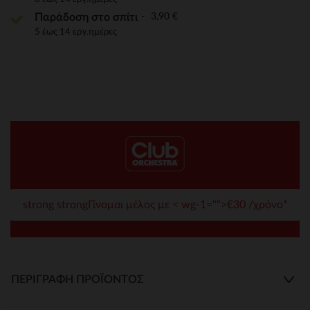
3,90 €
Παράδοση στο σπίτι
5 έως 14 εργ.ημέρες
strong strongΓίνομαι μέλος με < wg-1="">€30 /χρόνο*
ΠΕΡΙΓΡΑΦΉ ΠΡΟΪΌΝΤΟΣ