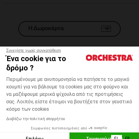
Η Δωροκάρτα
Συνεχίστε χωρίς συγκατάθεση
Ένα cookie για το
Γενικοί 'Οροι Πώλησης
δρόμο ?
Νομικοί Όροι
*Εμπορικες προσφορες
Περιμένουμε με ανυπομονησία να πατήσετε το μαγικό
κουμπί για να βάλουμε τα cookies μας στο φούρνο και
Προσωπικά δεδομένα
να μαζέψουμε μερικά ψίχουλα από τις προτιμήσεις
Διαχείρηση των cookies
σας. Λοιπόν, είστε έτοιμοι να βουτήξετε στον γευστικό
Προσβασιμότητα: μη συμμορφούμενη
3
Λευκό
Λευκό
χρονών
κόσμο των cookies
H Orchestra συμμετέχει στον κωδικά δεοντολογίας και στο σύστημα
μεσολάβησης της Γαλλικής Ομοσπονδίας Ηλεκτρονικού Εμπορίου.
Διαβάζω την πολιτική απορρήτου
Δυνατότητα πληρωμής με
Συμφωνίες πιστοποιημένες από
Ελλάδα
Λίστα 
ΠΡΟΣΘΉΚΗ ΣΤΟ ΚΑΛΆΘΙ
Επιλέγω
Συμφωνώ με όλα
EL
FR