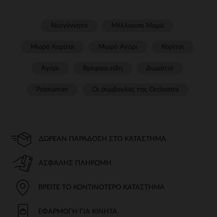
Νεογέννητο
Μέλλουσα Μαμά
Μωρό Κορίτσι
Μωρό Αγόρι
Κορίτσι
Αγόρι
Βρεφικα ειδη
Δωμάτιο
Prémaman
Οι συμβουλές της Orchestra​
ΔΩΡΕΆΝ ΠΑΡΆΔΟΣΗ ΣΤΟ ΚΑΤΆΣΤΗΜΑ
ΑΣΦΑΛΉΣ ΠΛΗΡΩΜΉ
ΒΡΕΊΤΕ ΤΟ ΚΟΝΤΙΝΌΤΕΡΟ ΚΑΤΆΣΤΗΜΑ
ΕΦΑΡΜΟΓΉ ΓΙΑ ΚΙΝΗΤΆ