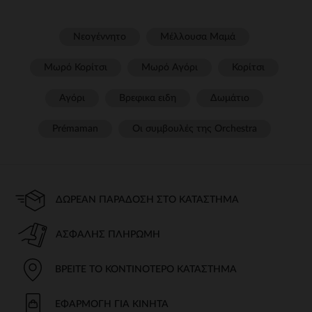
Νεογέννητο
Μέλλουσα Μαμά
Μωρό Κορίτσι
Μωρό Αγόρι
Κορίτσι
Αγόρι
Βρεφικα ειδη
Δωμάτιο
Prémaman
Οι συμβουλές της Orchestra​
ΔΩΡΕΆΝ ΠΑΡΆΔΟΣΗ ΣΤΟ ΚΑΤΆΣΤΗΜΑ
ΑΣΦΑΛΉΣ ΠΛΗΡΩΜΉ
ΒΡΕΊΤΕ ΤΟ ΚΟΝΤΙΝΌΤΕΡΟ ΚΑΤΆΣΤΗΜΑ
ΕΦΑΡΜΟΓΉ ΓΙΑ ΚΙΝΗΤΆ