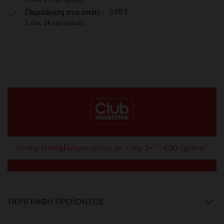
3,90 €
Παράδοση στο σπίτι
5 έως 14 εργ.ημέρες
strong strongΓίνομαι μέλος με < wg-1="">€30 /χρόνο*
ΠΕΡΙΓΡΑΦΉ ΠΡΟΪΌΝΤΟΣ