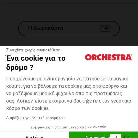
Η Δωροκάρτα
Συνεχίστε χωρίς συγκατάθεση
Ένα cookie για το
Γενικοί 'Οροι Πώλησης
δρόμο ?
Νομικοί Όροι
*Εμπορικες προσφορες
Περιμένουμε με ανυπομονησία να πατήσετε το μαγικό
κουμπί για να βάλουμε τα cookies μας στο φούρνο και
Προσωπικά δεδομένα
να μαζέψουμε μερικά ψίχουλα από τις προτιμήσεις
Διαχείρηση των cookies
σας. Λοιπόν, είστε έτοιμοι να βουτήξετε στον γευστικό
Προσβασιμότητα: μη συμμορφούμενη
3
Μπλε
Μπλε
χρονών
κόσμο των cookies
H Orchestra συμμετέχει στον κωδικά δεοντολογίας και στο σύστημα
μεσολάβησης της Γαλλικής Ομοσπονδίας Ηλεκτρονικού Εμπορίου.
Διαβάζω την πολιτική απορρήτου
Δυνατότητα πληρωμής με
Συμφωνίες πιστοποιημένες από
Ελλάδα
Λίστα 
ΠΡΟΣΘΉΚΗ ΣΤΟ ΚΑΛΆΘΙ
Επιλέγω
Συμφωνώ με όλα
EL
FR