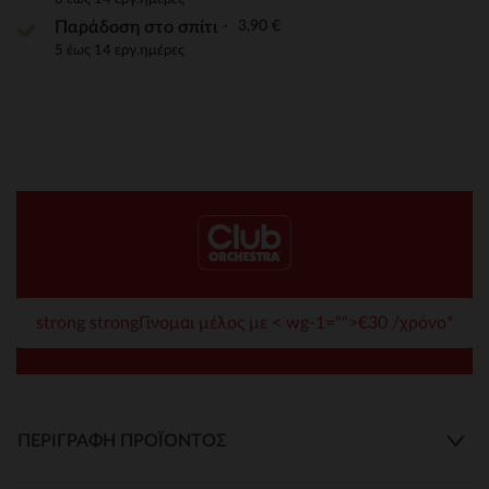
3,90 €
Παράδοση στο σπίτι
5 έως 14 εργ.ημέρες
strong strongΓίνομαι μέλος με < wg-1="">€30 /χρόνο*
ΠΕΡΙΓΡΑΦΉ ΠΡΟΪΌΝΤΟΣ