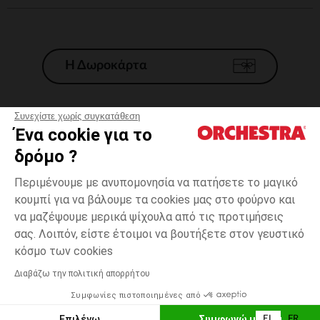
Η Δωροκάρτα
Συνεχίστε χωρίς συγκατάθεση
Ένα cookie για το
Γενικοί 'Οροι Πώλησης
δρόμο ?
Νομικοί Όροι
*Εμπορικες προσφορες
Περιμένουμε με ανυπομονησία να πατήσετε το μαγικό
κουμπί για να βάλουμε τα cookies μας στο φούρνο και
Προσωπικά δεδομένα
να μαζέψουμε μερικά ψίχουλα από τις προτιμήσεις
Διαχείρηση των cookies
σας. Λοιπόν, είστε έτοιμοι να βουτήξετε στον γευστικό
Προσβασιμότητα: μη συμμορφούμενη
4
Κίτρινο
Κίτρινο
χρονών
κόσμο των cookies
H Orchestra συμμετέχει στον κωδικά δεοντολογίας και στο σύστημα
μεσολάβησης της Γαλλικής Ομοσπονδίας Ηλεκτρονικού Εμπορίου.
Διαβάζω την πολιτική απορρήτου
Δυνατότητα πληρωμής με
Συμφωνίες πιστοποιημένες από
Ελλάδα
Λίστα 
ΠΡΟΣΘΉΚΗ ΣΤΟ ΚΑΛΆΘΙ
Επιλέγω
Συμφωνώ με όλα
EL
FR