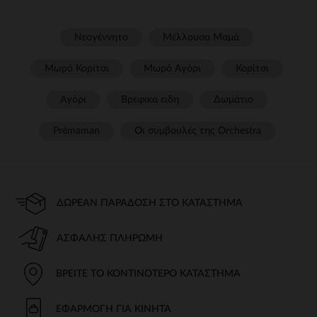
Νεογέννητο
Μέλλουσα Μαμά
Μωρό Κορίτσι
Μωρό Αγόρι
Κορίτσι
Αγόρι
Βρεφικα ειδη
Δωμάτιο
Prémaman
Οι συμβουλές της Orchestra​
ΔΩΡΕΆΝ ΠΑΡΆΔΟΣΗ ΣΤΟ ΚΑΤΆΣΤΗΜΑ
ΑΣΦΑΛΉΣ ΠΛΗΡΩΜΉ
ΒΡΕΊΤΕ ΤΟ ΚΟΝΤΙΝΌΤΕΡΟ ΚΑΤΆΣΤΗΜΑ
ΕΦΑΡΜΟΓΉ ΓΙΑ ΚΙΝΗΤΆ