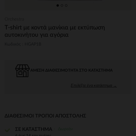
Orchestra
T-shirt με κοντά μανίκια με εκτύπωση
αυτοκινήτου για αγόρια
Κωδικός : HGAP1B
ΆΜΕΣΗ ΔΙΑΘΕΣΙΜΌΤΗΤΑ ΣΤΟ ΚΑΤΆΣΤΗΜΑ
Επιλέξτε ένα κατάστημα →
ΔΙΑΘΈΣΙΜΟΙ ΤΡΌΠΟΙ ΑΠΟΣΤΟΛΉΣ
Δωρεάν
ΣΕ ΚΑΤΑΣΤΗΜΑ
6 έως 14 εργ.ημέρες