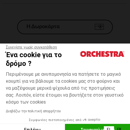
Η Δωροκάρτα
Συνεχίστε χωρίς συγκατάθεση
Ένα cookie για το
Γενικοί 'Οροι Πώλησης
δρόμο ?
Νομικοί Όροι
*Εμπορικες προσφορες
Περιμένουμε με ανυπομονησία να πατήσετε το μαγικό
κουμπί για να βάλουμε τα cookies μας στο φούρνο και
Προσωπικά δεδομένα
να μαζέψουμε μερικά ψίχουλα από τις προτιμήσεις
Διαχείρηση των cookies
σας. Λοιπόν, είστε έτοιμοι να βουτήξετε στον γευστικό
Προσβασιμότητα: μη συμμορφούμενη
Μπλε
ΜΈΓΕΘΟΣ
Μπλε
?
κόσμο των cookies
H Orchestra συμμετέχει στον κωδικά δεοντολογίας και στο σύστημα
μεσολάβησης της Γαλλικής Ομοσπονδίας Ηλεκτρονικού Εμπορίου.
Διαβάζω την πολιτική απορρήτου
Δυνατότητα πληρωμής με
Συμφωνίες πιστοποιημένες από
Ελλάδα
Λίστα 
ΕΠΙΛΟΓΗ ΜΕΓΕΘΟΥΣ
Επιλέγω
Συμφωνώ με όλα
EL
FR