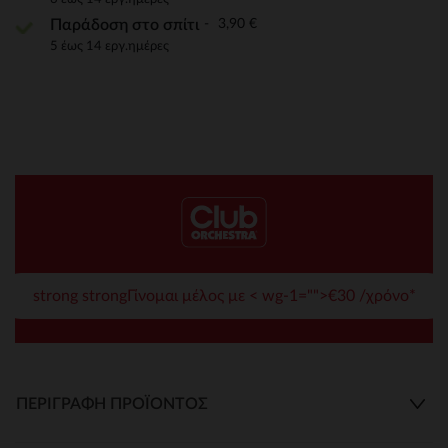
3,90 €
Παράδοση στο σπίτι
5 έως 14 εργ.ημέρες
strong strongΓίνομαι μέλος με < wg-1="">€30 /χρόνο*
ΠΕΡΙΓΡΑΦΉ ΠΡΟΪΌΝΤΟΣ