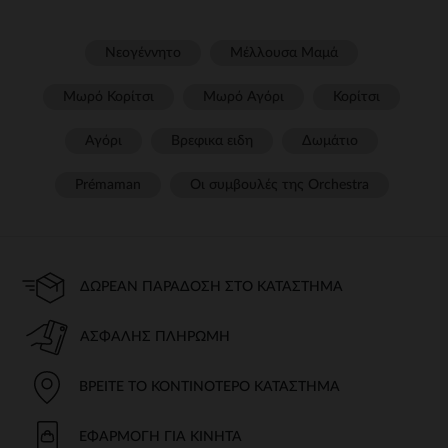
Νεογέννητο
Μέλλουσα Μαμά
Μωρό Κορίτσι
Μωρό Αγόρι
Κορίτσι
Αγόρι
Βρεφικα ειδη
Δωμάτιο
Prémaman
Οι συμβουλές της Orchestra​
ΔΩΡΕΆΝ ΠΑΡΆΔΟΣΗ ΣΤΟ ΚΑΤΆΣΤΗΜΑ
ΑΣΦΑΛΉΣ ΠΛΗΡΩΜΉ
ΒΡΕΊΤΕ ΤΟ ΚΟΝΤΙΝΌΤΕΡΟ ΚΑΤΆΣΤΗΜΑ
ΕΦΑΡΜΟΓΉ ΓΙΑ ΚΙΝΗΤΆ