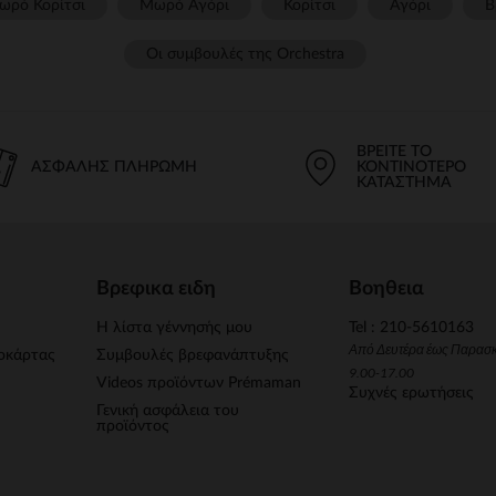
ωρό Κορίτσι
Μωρό Αγόρι
Κορίτσι
Αγόρι
Β
Οι συμβουλές της Orchestra​
ΒΡΕΊΤΕ ΤΟ
ΑΣΦΑΛΉΣ ΠΛΗΡΩΜΉ
ΚΟΝΤΙΝΌΤΕΡΟ
ΚΑΤΆΣΤΗΜΑ
Βρεφικα ειδη
Βοηθεια
Η λίστα γέννησής μου
Tel : 210-5610163
Από Δευτέρα έως Παρασ
οκάρτας
Συμβουλές βρεφανάπτυξης
9.00-17.00
Videos προϊόντων Prémaman
Συχνές ερωτήσεις
Γενική ασφάλεια του
προϊόντος