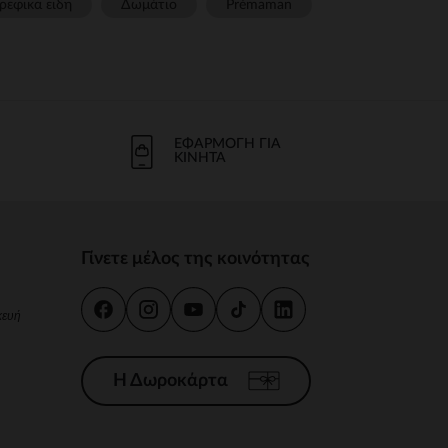
ρεφικα ειδη
Δωμάτιο
Prémaman
ΕΦΑΡΜΟΓΉ ΓΙΑ
ΚΙΝΗΤΆ
Γίνετε μέλος της κοινότητας
κευή
Η Δωροκάρτα