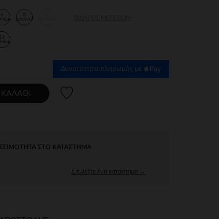
6
8
10
ΟΔΗΓΌΣ ΜΕΓΕΘΏΝ
ονών
χρονών
χρονών
14
ονών
Δυνατότητα πληρωμής με
Λίστα προτιμήσεων
 ΚΑΛΆΘΙ
ΕΣΙΜΌΤΗΤΑ ΣΤΟ ΚΑΤΆΣΤΗΜΑ
Επιλέξτε ένα κατάστημα →