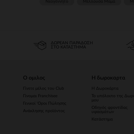
Νεογέννητο
Μέλλουσα Μαμά
Μ
ΔΩΡΕΆΝ ΠΑΡΆΔΟΣΗ
ΣΤΟ ΚΑΤΆΣΤΗΜΑ
Ο ομιλος
Η δωροκαρτα
Γίνετε μέλος του Club
Η Δωροκάρτα
Γίνομαι Franchisee
Το υπόλοιπο της Δωρ
μου
Γενικοί 'Οροι Πώλησης
Οδηγός φροντίδας
Ανάκλησης προϊόντος
υφασμάτων
Κατάστημα