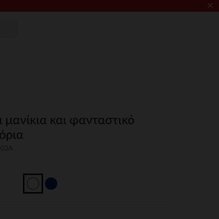
×
τά μανίκια και φανταστικό
όρια
-03A