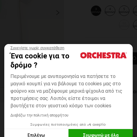
3
4
5
χρονών
χρονών
χρονών
χρ
12
χρονών
χρ
Συνεχίστε χωρίς συγκατάθεση
Ένα cookie για το
ΠΡΟΣΘΉΚΗ ΣΤΟ
δρόμο ?
Περιμένουμε με ανυπομονησία να πατήσετε το
μαγικό κουμπί για να βάλουμε τα cookies μας στο
φούρνο και να μαζέψουμε μερικά ψίχουλα από τις
ΆΜΕΣΗ ΔΙΑΘ
προτιμήσεις σας. Λοιπόν, είστε έτοιμοι να
βουτήξετε στον γευστικό κόσμο των cookies
Διαβάζω την πολιτική απορρήτου
Συμφωνίες πιστοποιημένες από
Επιλέγω
Συμφωνώ με όλα