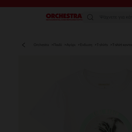
Μενού
Orchestra
Παιδί
Αγόρι
Ένδυση
T-shirts
T-shirt κοντ