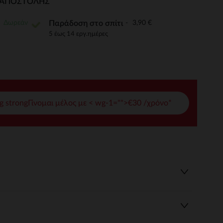
Ι ΑΠΟΣΤΟΛΉΣ
γές σας
Δωρεάν
3,90 €
Παράδοση στο σπίτι
ι να διαχειριστείτε τις ρυθμίσεις απορρήτου, εξασφαλίζοντας 
5 έως 14 εργ.ημέρες
g strongΓίνομαι μέλος με < wg-1="">€30 /χρόνο*