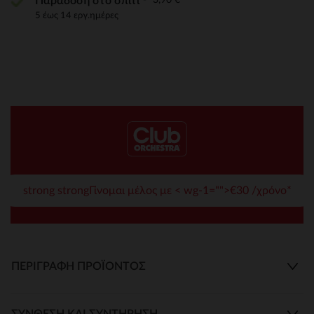
Παράδοση στο σπίτι
5 έως 14 εργ.ημέρες
strong strongΓίνομαι μέλος με < wg-1="">€30 /χρόνο*
ΠΕΡΙΓΡΑΦΉ ΠΡΟΪΌΝΤΟΣ
ΣΎΝΘΕΣΗ ΚΑΙ ΣΥΝΤΉΡΗΣΗ