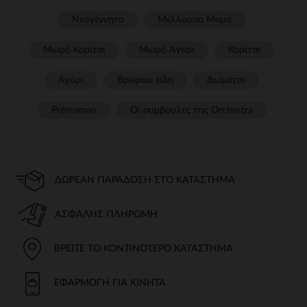
Νεογέννητο
Μέλλουσα Μαμά
Μωρό Κορίτσι
Μωρό Αγόρι
Κορίτσι
Αγόρι
Βρεφικα ειδη
Δωμάτιο
Prémaman
Οι συμβουλές της Orchestra​
ΔΩΡΕΆΝ ΠΑΡΆΔΟΣΗ ΣΤΟ ΚΑΤΆΣΤΗΜΑ
ΑΣΦΑΛΉΣ ΠΛΗΡΩΜΉ
ΒΡΕΊΤΕ ΤΟ ΚΟΝΤΙΝΌΤΕΡΟ ΚΑΤΆΣΤΗΜΑ
ΕΦΑΡΜΟΓΉ ΓΙΑ ΚΙΝΗΤΆ