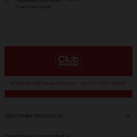
Παράδοση στο σπίτι
5 έως 14 εργ.ημέρες
strong strongΓίνομαι μέλος με < wg-1="">€30 /χρόνο*
ΠΕΡΙΓΡΑΦΉ ΠΡΟΪΌΝΤΟΣ
ΣΎΝΘΕΣΗ ΚΑΙ ΣΥΝΤΉΡΗΣΗ