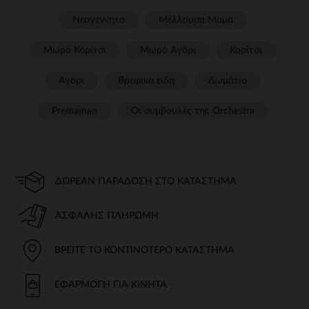
Νεογέννητο
Μέλλουσα Μαμά
Μωρό Κορίτσι
Μωρό Αγόρι
Κορίτσι
Αγόρι
Βρεφικα ειδη
Δωμάτιο
Prémaman
Οι συμβουλές της Orchestra​
ΔΩΡΕΆΝ ΠΑΡΆΔΟΣΗ ΣΤΟ ΚΑΤΆΣΤΗΜΑ
ΑΣΦΑΛΉΣ ΠΛΗΡΩΜΉ
ΒΡΕΊΤΕ ΤΟ ΚΟΝΤΙΝΌΤΕΡΟ ΚΑΤΆΣΤΗΜΑ
ΕΦΑΡΜΟΓΉ ΓΙΑ ΚΙΝΗΤΆ