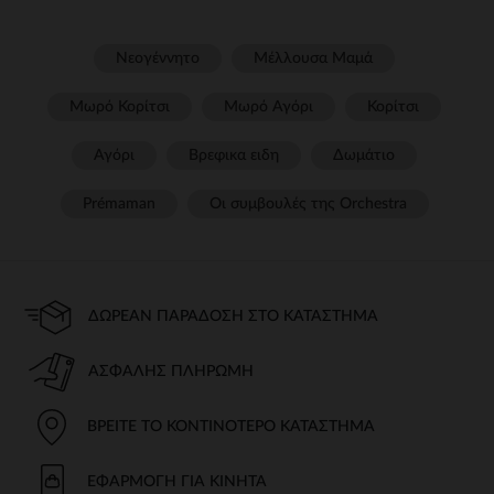
Νεογέννητο
Μέλλουσα Μαμά
Μωρό Κορίτσι
Μωρό Αγόρι
Κορίτσι
Αγόρι
Βρεφικα ειδη
Δωμάτιο
Prémaman
Οι συμβουλές της Orchestra​
ΔΩΡΕΆΝ ΠΑΡΆΔΟΣΗ ΣΤΟ ΚΑΤΆΣΤΗΜΑ
ΑΣΦΑΛΉΣ ΠΛΗΡΩΜΉ
ΒΡΕΊΤΕ ΤΟ ΚΟΝΤΙΝΌΤΕΡΟ ΚΑΤΆΣΤΗΜΑ
ΕΦΑΡΜΟΓΉ ΓΙΑ ΚΙΝΗΤΆ