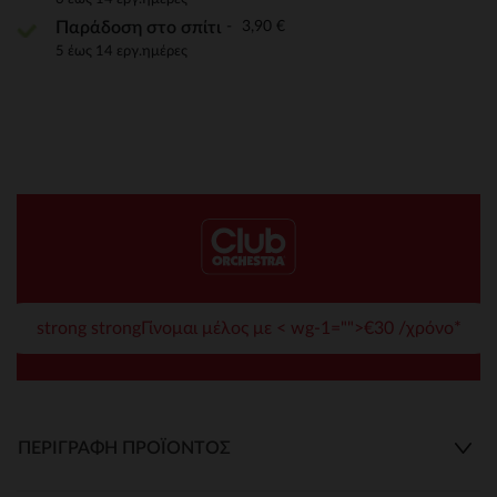
3,90 €
Παράδοση στο σπίτι
5 έως 14 εργ.ημέρες
strong strongΓίνομαι μέλος με < wg-1="">€30 /χρόνο*
ΠΕΡΙΓΡΑΦΉ ΠΡΟΪΌΝΤΟΣ