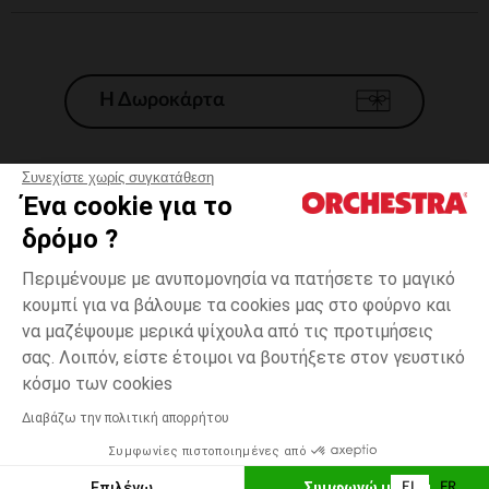
Η Δωροκάρτα
Συνεχίστε χωρίς συγκατάθεση
Ένα cookie για το
Γενικοί 'Οροι Πώλησης
δρόμο ?
Νομικοί Όροι
*Εμπορικες προσφορες
Περιμένουμε με ανυπομονησία να πατήσετε το μαγικό
κουμπί για να βάλουμε τα cookies μας στο φούρνο και
Προσωπικά δεδομένα
να μαζέψουμε μερικά ψίχουλα από τις προτιμήσεις
Διαχείρηση των cookies
σας. Λοιπόν, είστε έτοιμοι να βουτήξετε στον γευστικό
Προσβασιμότητα: μη συμμορφούμενη
3
Μπλε
Μπλε
χρονών
κόσμο των cookies
H Orchestra συμμετέχει στον κωδικά δεοντολογίας και στο σύστημα
μεσολάβησης της Γαλλικής Ομοσπονδίας Ηλεκτρονικού Εμπορίου.
Διαβάζω την πολιτική απορρήτου
Δυνατότητα πληρωμής με
Συμφωνίες πιστοποιημένες από
Ελλάδα
Λίστα 
ΠΡΟΣΘΉΚΗ ΣΤΟ ΚΑΛΆΘΙ
Επιλέγω
Συμφωνώ με όλα
EL
FR