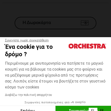
Η Δωροκάρτα
Συνεχίστε χωρίς συγκατάθεση
Ένα cookie για το
Γενικοί 'Οροι Πώλησης
δρόμο ?
Νομικοί Όροι
*Εμπορικες προσφορες
Περιμένουμε με ανυπομονησία να πατήσετε το μαγικό
κουμπί για να βάλουμε τα cookies μας στο φούρνο και
Προσωπικά δεδομένα
να μαζέψουμε μερικά ψίχουλα από τις προτιμήσεις
Διαχείρηση των cookies
σας. Λοιπόν, είστε έτοιμοι να βουτήξετε στον γευστικό
Προσβασιμότητα: μη συμμορφούμενη
3
Λευκό
Λευκό
χρονών
κόσμο των cookies
H Orchestra συμμετέχει στον κωδικά δεοντολογίας και στο σύστημα
μεσολάβησης της Γαλλικής Ομοσπονδίας Ηλεκτρονικού Εμπορίου.
Διαβάζω την πολιτική απορρήτου
Δυνατότητα πληρωμής με
Συμφωνίες πιστοποιημένες από
Ελλάδα
Λίστα 
ΠΡΟΣΘΉΚΗ ΣΤΟ ΚΑΛΆΘΙ
Επιλέγω
Συμφωνώ με όλα
EL
FR