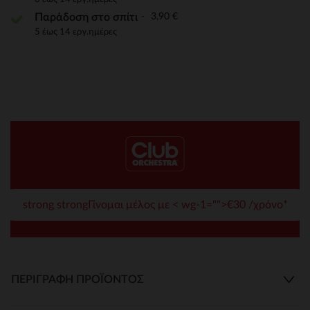
3,90 €
Παράδοση στο σπίτι
5 έως 14 εργ.ημέρες
strong strongΓίνομαι μέλος με < wg-1="">€30 /χρόνο*
ΠΕΡΙΓΡΑΦΉ ΠΡΟΪΌΝΤΟΣ