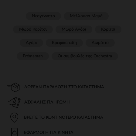
Νεογέννητο
Μέλλουσα Μαμά
Μωρό Κορίτσι
Μωρό Αγόρι
Κορίτσι
Αγόρι
Βρεφικα ειδη
Δωμάτιο
Prémaman
Οι συμβουλές της Orchestra​
ΔΩΡΕΆΝ ΠΑΡΆΔΟΣΗ ΣΤΟ ΚΑΤΆΣΤΗΜΑ
ΑΣΦΑΛΉΣ ΠΛΗΡΩΜΉ
ΒΡΕΊΤΕ ΤΟ ΚΟΝΤΙΝΌΤΕΡΟ ΚΑΤΆΣΤΗΜΑ
ΕΦΑΡΜΟΓΉ ΓΙΑ ΚΙΝΗΤΆ