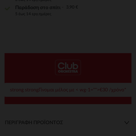
3,90 €
Παράδοση στο σπίτι
5 έως 14 εργ.ημέρες
strong strongΓίνομαι μέλος με < wg-1="">€30 /χρόνο*
ΠΕΡΙΓΡΑΦΉ ΠΡΟΪΌΝΤΟΣ