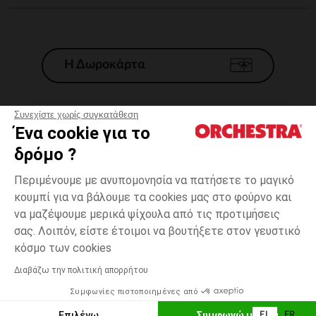
Η Δωροκάρτα
Συνεχίστε χωρίς συγκατάθεση
Ένα cookie για το
Γενικοί 'Οροι Πώλησης
δρόμο ?
Νομικοί Όροι
*Εμπορικες προσφορες
Περιμένουμε με ανυπομονησία να πατήσετε το μαγικό
κουμπί για να βάλουμε τα cookies μας στο φούρνο και
Προσωπικά δεδομένα
να μαζέψουμε μερικά ψίχουλα από τις προτιμήσεις
Διαχείρηση των cookies
σας. Λοιπόν, είστε έτοιμοι να βουτήξετε στον γευστικό
Προσβασιμότητα: μη συμμορφούμενη
3
Πράσινο
Πράσινο
χρονών
κόσμο των cookies
H Orchestra συμμετέχει στον κωδικά δεοντολογίας και στο σύστημα
μεσολάβησης της Γαλλικής Ομοσπονδίας Ηλεκτρονικού Εμπορίου.
Διαβάζω την πολιτική απορρήτου
Δυνατότητα πληρωμής με
Συμφωνίες πιστοποιημένες από
Ελλάδα
Λίστα 
ΠΡΟΣΘΉΚΗ ΣΤΟ ΚΑΛΆΘΙ
Επιλέγω
Συμφωνώ με όλα
EL
FR