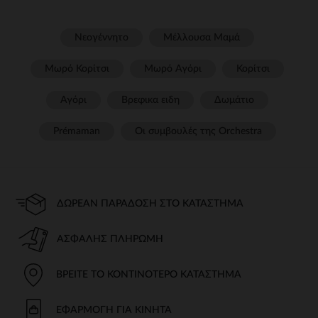
Νεογέννητο
Μέλλουσα Μαμά
Μωρό Κορίτσι
Μωρό Αγόρι
Κορίτσι
Αγόρι
Βρεφικα ειδη
Δωμάτιο
Prémaman
Οι συμβουλές της Orchestra​
ΔΩΡΕΆΝ ΠΑΡΆΔΟΣΗ ΣΤΟ ΚΑΤΆΣΤΗΜΑ
ΑΣΦΑΛΉΣ ΠΛΗΡΩΜΉ
ΒΡΕΊΤΕ ΤΟ ΚΟΝΤΙΝΌΤΕΡΟ ΚΑΤΆΣΤΗΜΑ
ΕΦΑΡΜΟΓΉ ΓΙΑ ΚΙΝΗΤΆ