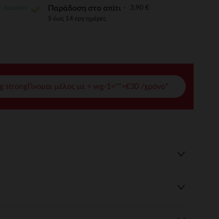
Δωρεάν
3,90 €
Παράδοση στο σπίτι
γές σας
5 έως 14 εργ.ημέρες
ι να διαχειριστείτε τις ρυθμίσεις απορρήτου, εξασφαλίζοντας 
g strongΓίνομαι μέλος με < wg-1="">€30 /χρόνο*