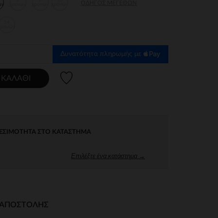
7
8
10
ΟΔΗΓΌΣ ΜΕΓΕΘΏΝ
ών
χρονών
χρονών
χρονών
14
χρονών
Δυνατότητα πληρωμής με
Λίστα προτιμήσεων
 ΚΑΛΆΘΙ
ΕΣΙΜΌΤΗΤΑ ΣΤΟ ΚΑΤΆΣΤΗΜΑ
Επιλέξτε ένα κατάστημα →
Ι ΑΠΟΣΤΟΛΉΣ