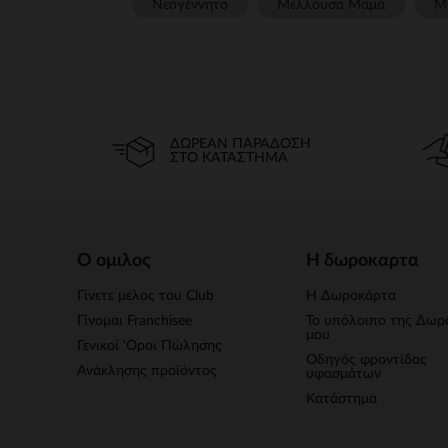
Νεογέννητο
Μέλλουσα Μαμά
Μ
ΔΩΡΕΆΝ ΠΑΡΆΔΟΣΗ
ΣΤΟ ΚΑΤΆΣΤΗΜΑ
Ο ομιλος
Η δωροκαρτα
Γίνετε μέλος του Club
Η Δωροκάρτα
Γίνομαι Franchisee
Το υπόλοιπο της Δωρ
μου
Γενικοί 'Οροι Πώλησης
Οδηγός φροντίδας
Ανάκλησης προϊόντος
υφασμάτων
Κατάστημα