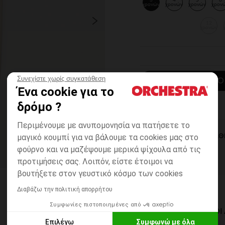
3
4
5
6
χρονών
χρονών
χρονών
χρον
12
χρονών
Συνεχίστε χωρίς συγκατάθεση
ΠΡΟΣΘΉΚΗ ΣΤΟ
Ένα cookie για το
δρόμο ?
Περιμένουμε με ανυπομονησία να πατήσετε το
μαγικό κουμπί για να βάλουμε τα cookies μας στο
ΆΜΕΣΗ ΔΙΑΘ
φούρνο και να μαζέψουμε μερικά ψίχουλα από τις
προτιμήσεις σας. Λοιπόν, είστε έτοιμοι να
βουτήξετε στον γευστικό κόσμο των cookies
Διαβάζω την πολιτική απορρήτου
Συμφωνίες πιστοποιημένες από
ΔΙΑΘΈΣΙΜΟΙ ΤΡΌΠΟ
Επιλέγω
Συμφωνώ με όλα