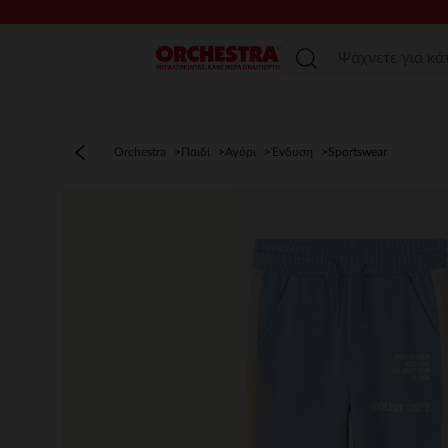
Μενού
Orchestra
Παιδί
Αγόρι
Ένδυση
Sportswear