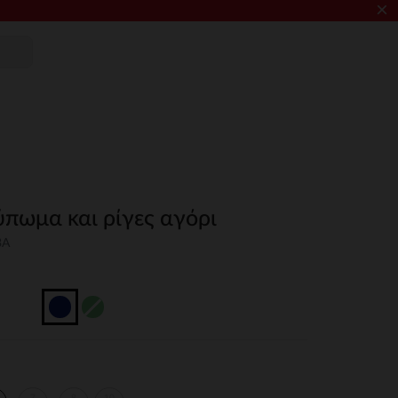
×
ύπωμα και ρίγες αγόρι
3A