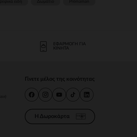
ρεφικα ειδη
Δωμάτιο
Prémaman
ΕΦΑΡΜΟΓΉ ΓΙΑ
ΚΙΝΗΤΆ
Γίνετε μέλος της κοινότητας
κευή
Η Δωροκάρτα