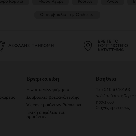
ωρό Κορίτσι
Μωρό Αγόρι
Κορίτσι
Αγόρι
Β
Οι συμβουλές της Orchestra​
ΒΡΕΊΤΕ ΤΟ
ΑΣΦΑΛΉΣ ΠΛΗΡΩΜΉ
ΚΟΝΤΙΝΌΤΕΡΟ
ΚΑΤΆΣΤΗΜΑ
Βρεφικα ειδη
Βοηθεια
Η λίστα γέννησής μου
Tel : 210-5610163
Από Δευτέρα έως Παρασ
οκάρτας
Συμβουλές βρεφανάπτυξης
9.00-17.00
Videos προϊόντων Prémaman
Συχνές ερωτήσεις
Γενική ασφάλεια του
προϊόντος