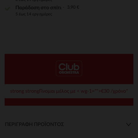
3,90 €
Παράδοση στο σπίτι
5 έως 14 εργ.ημέρες
strong strongΓίνομαι μέλος με < wg-1="">€30 /χρόνο*
ΠΕΡΙΓΡΑΦΉ ΠΡΟΪΌΝΤΟΣ