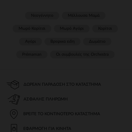
Νεογέννητο
Μέλλουσα Μαμά
Μωρό Κορίτσι
Μωρό Αγόρι
Κορίτσι
Αγόρι
Βρεφικα ειδη
Δωμάτιο
Prémaman
Οι συμβουλές της Orchestra​
ΔΩΡΕΆΝ ΠΑΡΆΔΟΣΗ ΣΤΟ ΚΑΤΆΣΤΗΜΑ
ΑΣΦΑΛΉΣ ΠΛΗΡΩΜΉ
ΒΡΕΊΤΕ ΤΟ ΚΟΝΤΙΝΌΤΕΡΟ ΚΑΤΆΣΤΗΜΑ
ΕΦΑΡΜΟΓΉ ΓΙΑ ΚΙΝΗΤΆ