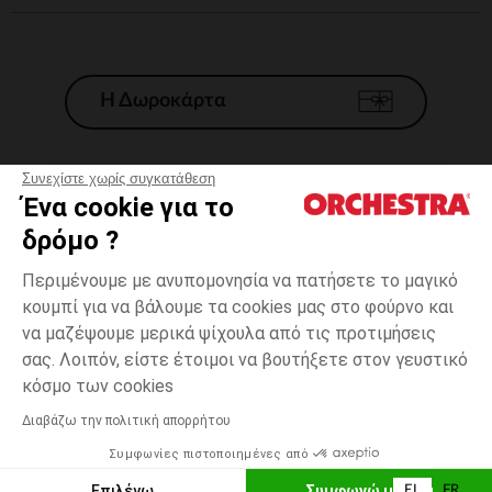
Η Δωροκάρτα
Συνεχίστε χωρίς συγκατάθεση
Ένα cookie για το
Γενικοί 'Οροι Πώλησης
δρόμο ?
Νομικοί Όροι
*Εμπορικες προσφορες
Περιμένουμε με ανυπομονησία να πατήσετε το μαγικό
κουμπί για να βάλουμε τα cookies μας στο φούρνο και
Προσωπικά δεδομένα
να μαζέψουμε μερικά ψίχουλα από τις προτιμήσεις
Διαχείρηση των cookies
σας. Λοιπόν, είστε έτοιμοι να βουτήξετε στον γευστικό
Προσβασιμότητα: μη συμμορφούμενη
3
Μπλε
Μπλε
χρονών
κόσμο των cookies
H Orchestra συμμετέχει στον κωδικά δεοντολογίας και στο σύστημα
μεσολάβησης της Γαλλικής Ομοσπονδίας Ηλεκτρονικού Εμπορίου.
Διαβάζω την πολιτική απορρήτου
Δυνατότητα πληρωμής με
Συμφωνίες πιστοποιημένες από
Ελλάδα
Λίστα 
ΠΡΟΣΘΉΚΗ ΣΤΟ ΚΑΛΆΘΙ
Επιλέγω
Συμφωνώ με όλα
EL
FR