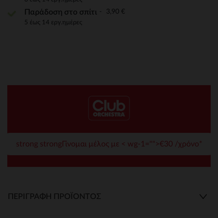
3,90 €
Παράδοση στο σπίτι
5 έως 14 εργ.ημέρες
strong strongΓίνομαι μέλος με < wg-1="">€30 /χρόνο*
ΠΕΡΙΓΡΑΦΉ ΠΡΟΪΌΝΤΟΣ