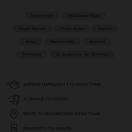
Νεογέννητο
Μέλλουσα Μαμά
Μωρό Κορίτσι
Μωρό Αγόρι
Κορίτσι
Αγόρι
Βρεφικα ειδη
Δωμάτιο
Prémaman
Οι συμβουλές της Orchestra​
ΔΩΡΕΆΝ ΠΑΡΆΔΟΣΗ ΣΤΟ ΚΑΤΆΣΤΗΜΑ
ΑΣΦΑΛΉΣ ΠΛΗΡΩΜΉ
ΒΡΕΊΤΕ ΤΟ ΚΟΝΤΙΝΌΤΕΡΟ ΚΑΤΆΣΤΗΜΑ
ΕΦΑΡΜΟΓΉ ΓΙΑ ΚΙΝΗΤΆ