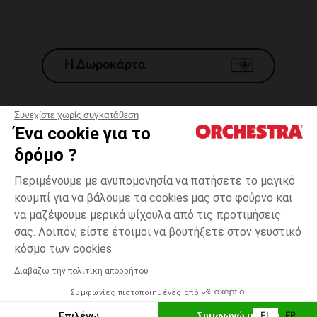
Η Δωροκάρτα
Συνεχίστε χωρίς συγκατάθεση
Ένα cookie για το
Γενικοί 'Οροι Πώλησης
δρόμο ?
Νομικοί Όροι
*Εμπορικες προσφορες
Περιμένουμε με ανυπομονησία να πατήσετε το μαγικό
κουμπί για να βάλουμε τα cookies μας στο φούρνο και
Προσωπικά δεδομένα
να μαζέψουμε μερικά ψίχουλα από τις προτιμήσεις
Διαχείρηση των cookies
σας. Λοιπόν, είστε έτοιμοι να βουτήξετε στον γευστικό
Προσβασιμότητα: μη συμμορφούμενη
2
Πράσινο
Πράσινο
χρονών
κόσμο των cookies
H Orchestra συμμετέχει στον κωδικά δεοντολογίας και στο σύστημα
μεσολάβησης της Γαλλικής Ομοσπονδίας Ηλεκτρονικού Εμπορίου.
Διαβάζω την πολιτική απορρήτου
Δυνατότητα πληρωμής με
Συμφωνίες πιστοποιημένες από
Ελλάδα
Λίστα 
ΠΡΟΣΘΉΚΗ ΣΤΟ ΚΑΛΆΘΙ
Επιλέγω
Συμφωνώ με όλα
EL
FR