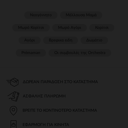
Νεογέννητο
Μέλλουσα Μαμά
Μωρό Κορίτσι
Μωρό Αγόρι
Κορίτσι
Αγόρι
Βρεφικα ειδη
Δωμάτιο
Prémaman
Οι συμβουλές της Orchestra​
ΔΩΡΕΆΝ ΠΑΡΆΔΟΣΗ ΣΤΟ ΚΑΤΆΣΤΗΜΑ
ΑΣΦΑΛΉΣ ΠΛΗΡΩΜΉ
ΒΡΕΊΤΕ ΤΟ ΚΟΝΤΙΝΌΤΕΡΟ ΚΑΤΆΣΤΗΜΑ
ΕΦΑΡΜΟΓΉ ΓΙΑ ΚΙΝΗΤΆ