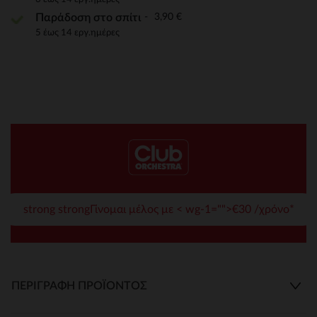
3,90 €
Παράδοση στο σπίτι
5 έως 14 εργ.ημέρες
strong strongΓίνομαι μέλος με < wg-1="">€30 /χρόνο*
ΠΕΡΙΓΡΑΦΉ ΠΡΟΪΌΝΤΟΣ