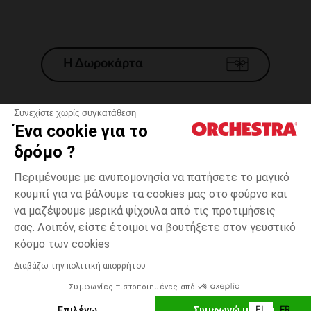
Η Δωροκάρτα
Συνεχίστε χωρίς συγκατάθεση
Ένα cookie για το
Γενικοί 'Οροι Πώλησης
δρόμο ?
Νομικοί Όροι
*Εμπορικες προσφορες
Περιμένουμε με ανυπομονησία να πατήσετε το μαγικό
κουμπί για να βάλουμε τα cookies μας στο φούρνο και
Προσωπικά δεδομένα
να μαζέψουμε μερικά ψίχουλα από τις προτιμήσεις
Διαχείρηση των cookies
σας. Λοιπόν, είστε έτοιμοι να βουτήξετε στον γευστικό
Προσβασιμότητα: μη συμμορφούμενη
2
Μπλε
Μπλε
χρονών
κόσμο των cookies
H Orchestra συμμετέχει στον κωδικά δεοντολογίας και στο σύστημα
μεσολάβησης της Γαλλικής Ομοσπονδίας Ηλεκτρονικού Εμπορίου.
Διαβάζω την πολιτική απορρήτου
Δυνατότητα πληρωμής με
Συμφωνίες πιστοποιημένες από
Ελλάδα
Λίστα 
ΠΡΟΣΘΉΚΗ ΣΤΟ ΚΑΛΆΘΙ
Επιλέγω
Συμφωνώ με όλα
EL
FR