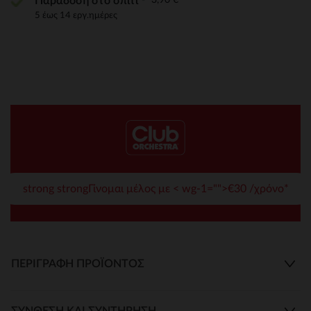
Παράδοση στο σπίτι
5 έως 14 εργ.ημέρες
strong strongΓίνομαι μέλος με < wg-1="">€30 /χρόνο*
ΠΕΡΙΓΡΑΦΉ ΠΡΟΪΌΝΤΟΣ
ΣΎΝΘΕΣΗ ΚΑΙ ΣΥΝΤΉΡΗΣΗ