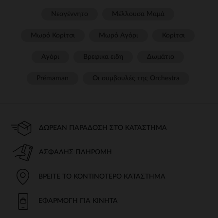
Νεογέννητο
Μέλλουσα Μαμά
Μωρό Κορίτσι
Μωρό Αγόρι
Κορίτσι
Αγόρι
Βρεφικα ειδη
Δωμάτιο
Prémaman
Οι συμβουλές της Orchestra​
ΔΩΡΕΆΝ ΠΑΡΆΔΟΣΗ ΣΤΟ ΚΑΤΆΣΤΗΜΑ
ΑΣΦΑΛΉΣ ΠΛΗΡΩΜΉ
ΒΡΕΊΤΕ ΤΟ ΚΟΝΤΙΝΌΤΕΡΟ ΚΑΤΆΣΤΗΜΑ
ΕΦΑΡΜΟΓΉ ΓΙΑ ΚΙΝΗΤΆ