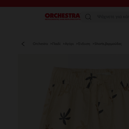
Μενού
Orchestra
Παιδί
Αγόρι
Ένδυση
Shorts,βερμούδες