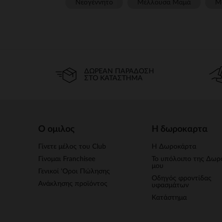
Νεογέννητο
Μέλλουσα Μαμά
Μ
ΔΩΡΕΆΝ ΠΑΡΆΔΟΣΗ
ΣΤΟ ΚΑΤΆΣΤΗΜΑ
Ο ομιλος
Η δωροκαρτα
Γίνετε μέλος του Club
Η Δωροκάρτα
Γίνομαι Franchisee
Το υπόλοιπο της Δωρ
μου
Γενικοί 'Οροι Πώλησης
Οδηγός φροντίδας
Ανάκλησης προϊόντος
υφασμάτων
Κατάστημα