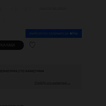
7
8
10
ΟΔΗΓΌΣ ΜΕΓΕΘΏΝ
ών
χρονών
χρονών
χρονών
14
χρονών
Δυνατότητα πληρωμής με
Λίστα προτιμήσεων
 ΚΑΛΆΘΙ
ΕΣΙΜΌΤΗΤΑ ΣΤΟ ΚΑΤΆΣΤΗΜΑ
Επιλέξτε ένα κατάστημα →