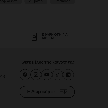
ρεφικα ειδη
Δωμάτιο
Prémaman
ΕΦΑΡΜΟΓΉ ΓΙΑ
ΚΙΝΗΤΆ
Γίνετε μέλος της κοινότητας
κευή
Η Δωροκάρτα