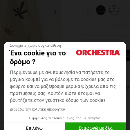
3
4
5
6
χρονών
χρονών
χρονών
χρον
12
χρονών
Συνεχίστε χωρίς συγκατάθεση
Ένα cookie για το
ΠΡΟΣΘΉΚΗ ΣΤΟ
δρόμο ?
Περιμένουμε με ανυπομονησία να πατήσετε το
μαγικό κουμπί για να βάλουμε τα cookies μας στο
φούρνο και να μαζέψουμε μερικά ψίχουλα από τις
ΆΜΕΣΗ ΔΙΑΘ
προτιμήσεις σας. Λοιπόν, είστε έτοιμοι να
βουτήξετε στον γευστικό κόσμο των cookies
Διαβάζω την πολιτική απορρήτου
Συμφωνίες πιστοποιημένες από
Επιλέγω
Συμφωνώ με όλα