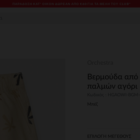
ΠΑΡΆΔΟΣΗ ΚΑΤ' ΟΊΚΟΝ ΔΩΡΕΑΝ ΑΠΌ €60 ΓΙΑ ΤΑ ΜΈΛΗ ΤΟΥ CLUB*
Orchestra
Βερμούδα από 
παλμών αγόρι
Κωδικός : HGAOWI-BGM-
Μπέζ
ΕΠΙΛΟΓΗ ΜΕΓΕΘΟΥΣ