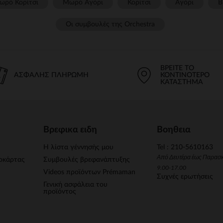
ωρό Κορίτσι
Μωρό Αγόρι
Κορίτσι
Αγόρι
Β
Οι συμβουλές της Orchestra​
ΒΡΕΊΤΕ ΤΟ
ΑΣΦΑΛΉΣ ΠΛΗΡΩΜΉ
ΚΟΝΤΙΝΌΤΕΡΟ
ΚΑΤΆΣΤΗΜΑ
Βρεφικα ειδη
Βοηθεια
Η λίστα γέννησής μου
Tel : 210-5610163
Από Δευτέρα έως Παρασ
οκάρτας
Συμβουλές βρεφανάπτυξης
9.00-17.00
Videos προϊόντων Prémaman
Συχνές ερωτήσεις
Γενική ασφάλεια του
προϊόντος