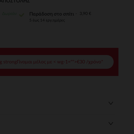
Ι ΑΠΟΣΤΟΛΉΣ
γές σας
Δωρεάν
3,90 €
Παράδοση στο σπίτι
ι να διαχειριστείτε τις ρυθμίσεις απορρήτου, εξασφαλίζοντας 
5 έως 14 εργ.ημέρες
g strongΓίνομαι μέλος με < wg-1="">€30 /χρόνο*