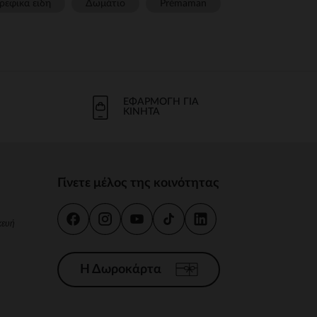
ρεφικα ειδη
Δωμάτιο
Prémaman
ΕΦΑΡΜΟΓΉ ΓΙΑ
ΚΙΝΗΤΆ
Γίνετε μέλος της κοινότητας
κευή
Η Δωροκάρτα