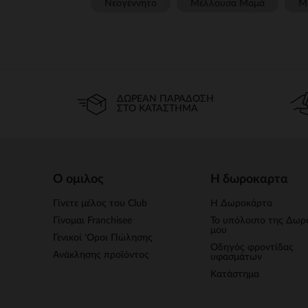
Νεογέννητο
Μέλλουσα Μαμά
Μ
ΔΩΡΕΆΝ ΠΑΡΆΔΟΣΗ
ΣΤΟ ΚΑΤΆΣΤΗΜΑ
Ο ομιλος
Η δωροκαρτα
Γίνετε μέλος του Club
Η Δωροκάρτα
Γίνομαι Franchisee
Το υπόλοιπο της Δωρ
μου
Γενικοί 'Οροι Πώλησης
Οδηγός φροντίδας
Ανάκλησης προϊόντος
υφασμάτων
Κατάστημα