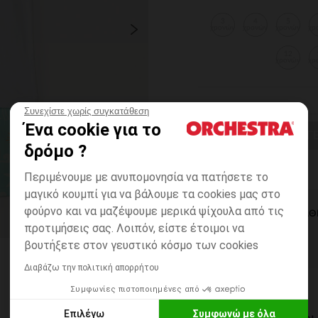
3
4
5
χρονών
χρονών
χρονών
χρ
12
χρονών
χρ
Συνεχίστε χωρίς συγκατάθεση
Ένα cookie για το
ΕΠΙΛΟΓΗ ΜΕΓ
δρόμο ?
Περιμένουμε με ανυπομονησία να πατήσετε το
μαγικό κουμπί για να βάλουμε τα cookies μας στο
φούρνο και να μαζέψουμε μερικά ψίχουλα από τις
ΆΜΕΣΗ ΔΙΑΘ
προτιμήσεις σας. Λοιπόν, είστε έτοιμοι να
βουτήξετε στον γευστικό κόσμο των cookies
Διαβάζω την πολιτική απορρήτου
Συμφωνίες πιστοποιημένες από
Επιλέγω
Συμφωνώ με όλα