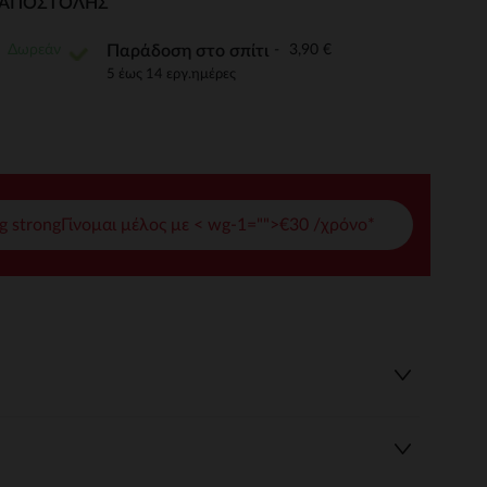
Ι ΑΠΟΣΤΟΛΉΣ
γές σας
Δωρεάν
3,90 €
Παράδοση στο σπίτι
ι να διαχειριστείτε τις ρυθμίσεις απορρήτου, εξασφαλίζοντας 
5 έως 14 εργ.ημέρες
g strongΓίνομαι μέλος με < wg-1="">€30 /χρόνο*