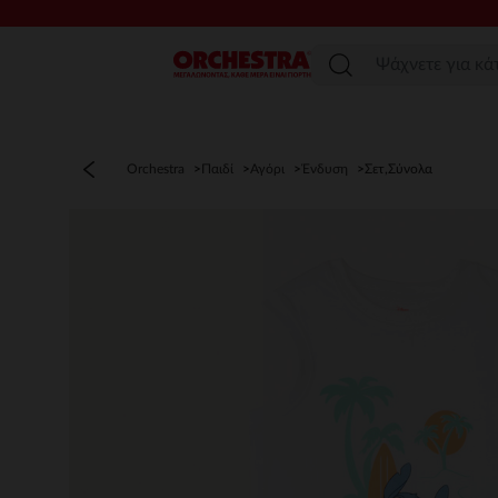
Μενού
Orchestra
Παιδί
Αγόρι
Ένδυση
Σετ,Σύνολα