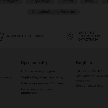
ωρό Κορίτσι
Μωρό Αγόρι
Κορίτσι
Αγόρι
Β
Οι συμβουλές της Orchestra​
ΒΡΕΊΤΕ ΤΟ
ΑΣΦΑΛΉΣ ΠΛΗΡΩΜΉ
ΚΟΝΤΙΝΌΤΕΡΟ
ΚΑΤΆΣΤΗΜΑ
Βρεφικα ειδη
Βοηθεια
Η λίστα γέννησής μου
Tel : 210-5610163
Από Δευτέρα έως Παρασ
οκάρτας
Συμβουλές βρεφανάπτυξης
9.00-17.00
Videos προϊόντων Prémaman
Συχνές ερωτήσεις
Γενική ασφάλεια του
προϊόντος