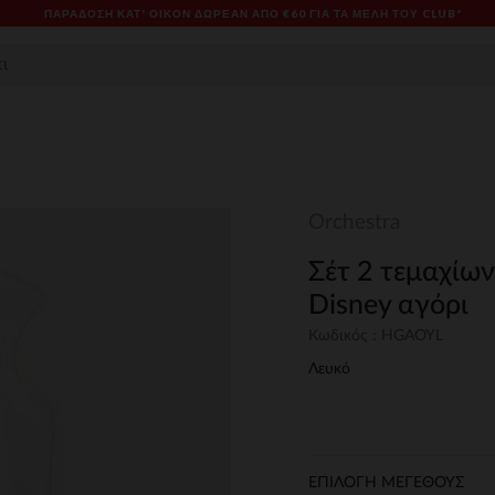
ΠΑΡΆΔΟΣΗ ΚΑΤ' ΟΊΚΟΝ ΔΩΡΕΑΝ ΑΠΌ €60 ΓΙΑ ΤΑ ΜΈΛΗ ΤΟΥ CLUB*
Orchestra
Σέτ 2 τεμαχίων
Disney αγόρι
Κωδικός : HGAOYL
Λευκό
ΕΠΙΛΟΓΗ ΜΕΓΕΘΟΥΣ