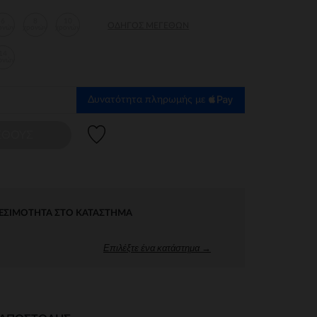
6
8
10
ΟΔΗΓΌΣ ΜΕΓΕΘΏΝ
ονών
χρονών
χρονών
14
ονών
Δυνατότητα πληρωμής με
Λίστα προτιμήσεων
ΕΘΟΥΣ
ΕΣΙΜΌΤΗΤΑ ΣΤΟ ΚΑΤΆΣΤΗΜΑ
Επιλέξτε ένα κατάστημα →