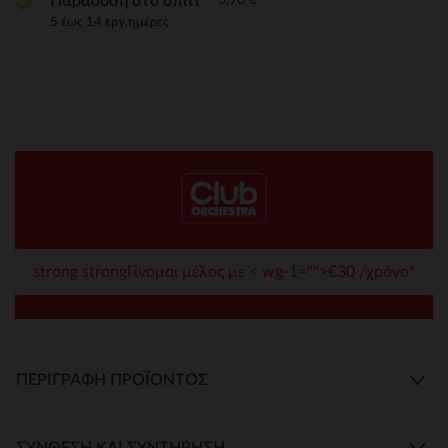
Παράδοση στο σπίτι
5 έως 14 εργ.ημέρες
strong strongΓίνομαι μέλος με < wg-1="">€30 /χρόνο*
ΠΕΡΙΓΡΑΦΉ ΠΡΟΪΌΝΤΟΣ
ΣΎΝΘΕΣΗ ΚΑΙ ΣΥΝΤΉΡΗΣΗ