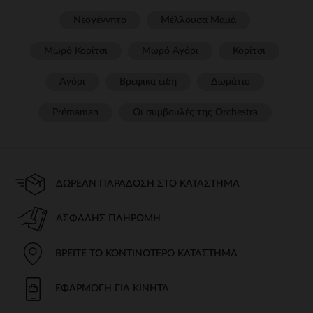
Νεογέννητο
Μέλλουσα Μαμά
Μωρό Κορίτσι
Μωρό Αγόρι
Κορίτσι
Αγόρι
Βρεφικα ειδη
Δωμάτιο
Prémaman
Οι συμβουλές της Orchestra​
ΔΩΡΕΆΝ ΠΑΡΆΔΟΣΗ ΣΤΟ ΚΑΤΆΣΤΗΜΑ
ΑΣΦΑΛΉΣ ΠΛΗΡΩΜΉ
ΒΡΕΊΤΕ ΤΟ ΚΟΝΤΙΝΌΤΕΡΟ ΚΑΤΆΣΤΗΜΑ
ΕΦΑΡΜΟΓΉ ΓΙΑ ΚΙΝΗΤΆ