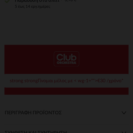
Παράδοση στο σπίτι
5 έως 14 εργ.ημέρες
strong strongΓίνομαι μέλος με < wg-1="">€30 /χρόνο*
ΠΕΡΙΓΡΑΦΉ ΠΡΟΪΌΝΤΟΣ
ΣΎΝΘΕΣΗ ΚΑΙ ΣΥΝΤΉΡΗΣΗ