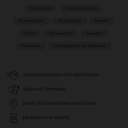
Νεογέννητο
Μέλλουσα Μαμά
Μωρό Κορίτσι
Μωρό Αγόρι
Κορίτσι
Αγόρι
Βρεφικα ειδη
Δωμάτιο
Prémaman
Οι συμβουλές της Orchestra​
ΔΩΡΕΆΝ ΠΑΡΆΔΟΣΗ ΣΤΟ ΚΑΤΆΣΤΗΜΑ
ΑΣΦΑΛΉΣ ΠΛΗΡΩΜΉ
ΒΡΕΊΤΕ ΤΟ ΚΟΝΤΙΝΌΤΕΡΟ ΚΑΤΆΣΤΗΜΑ
ΕΦΑΡΜΟΓΉ ΓΙΑ ΚΙΝΗΤΆ