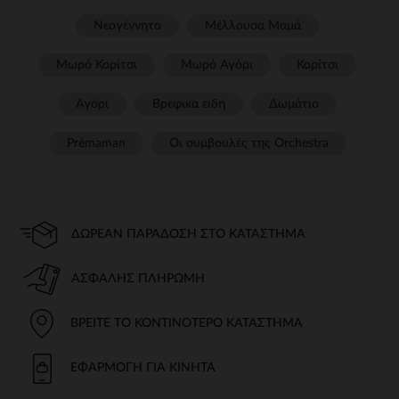
Νεογέννητο
Μέλλουσα Μαμά
Μωρό Κορίτσι
Μωρό Αγόρι
Κορίτσι
Αγόρι
Βρεφικα ειδη
Δωμάτιο
Prémaman
Οι συμβουλές της Orchestra​
ΔΩΡΕΆΝ ΠΑΡΆΔΟΣΗ ΣΤΟ ΚΑΤΆΣΤΗΜΑ
ΑΣΦΑΛΉΣ ΠΛΗΡΩΜΉ
ΒΡΕΊΤΕ ΤΟ ΚΟΝΤΙΝΌΤΕΡΟ ΚΑΤΆΣΤΗΜΑ
ΕΦΑΡΜΟΓΉ ΓΙΑ ΚΙΝΗΤΆ