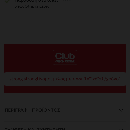
Παράδοση στο σπίτι
5 έως 14 εργ.ημέρες
strong strongΓίνομαι μέλος με < wg-1="">€30 /χρόνο*
ΠΕΡΙΓΡΑΦΉ ΠΡΟΪΌΝΤΟΣ
ΣΎΝΘΕΣΗ ΚΑΙ ΣΥΝΤΉΡΗΣΗ