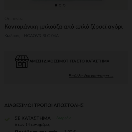
Orchestra
Κοντομάνικη μπλούζα από απλό ζέρσεϊ αγόρι
Κωδικός : HGAOV3-BLC-04A
ΆΜΕΣΗ ΔΙΑΘΕΣΙΜΌΤΗΤΑ ΣΤΟ ΚΑΤΆΣΤΗΜΑ
Επιλέξτε ένα κατάστημα →
ΔΙΑΘΈΣΙΜΟΙ ΤΡΌΠΟΙ ΑΠΟΣΤΟΛΉΣ
Δωρεάν
ΣΕ ΚΑΤΑΣΤΗΜΑ
6 έως 14 εργ.ημέρες
3,90 €