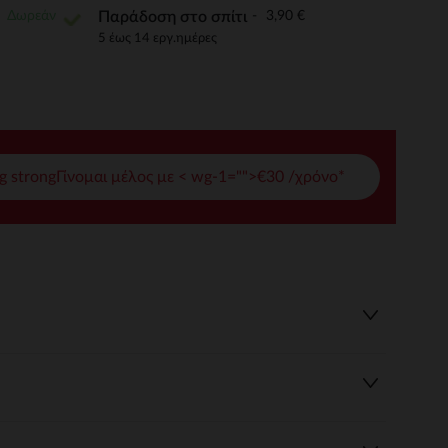
Δωρεάν
3,90 €
Παράδοση στο σπίτι
γές σας
5 έως 14 εργ.ημέρες
ι να διαχειριστείτε τις ρυθμίσεις απορρήτου, εξασφαλίζοντας 
g strongΓίνομαι μέλος με < wg-1="">€30 /χρόνο*