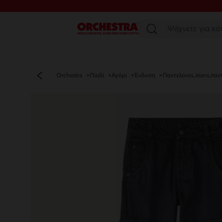
Μενού
Orchestra
Παιδί
Αγόρι
Ένδυση
Παντελόνια,Jeans,παν