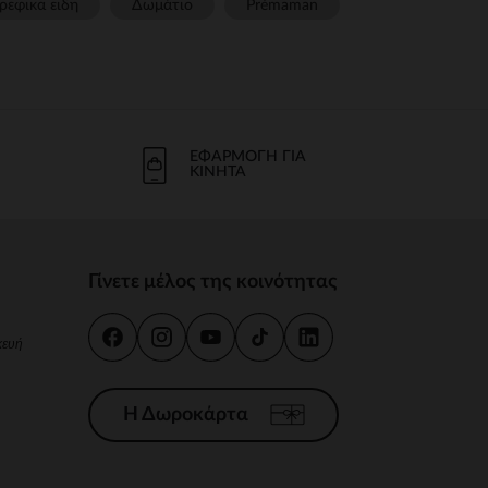
ρεφικα ειδη
Δωμάτιο
Prémaman
ΕΦΑΡΜΟΓΉ ΓΙΑ
ΚΙΝΗΤΆ
Γίνετε μέλος της κοινότητας
κευή
Η Δωροκάρτα