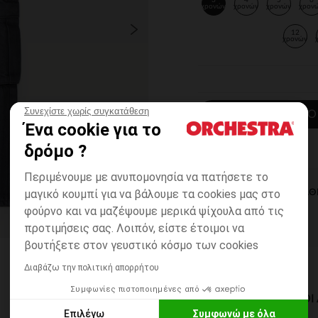
3
4
5
6
χρονών
χρονών
χρονών
χρον
12
χρονών
Συνεχίστε χωρίς συγκατάθεση
ΠΡΟΣΘΉΚΗ ΣΤΟ
Ένα cookie για το
δρόμο ?
Περιμένουμε με ανυπομονησία να πατήσετε το
μαγικό κουμπί για να βάλουμε τα cookies μας στο
ΆΜΕΣΗ ΔΙΑΘ
φούρνο και να μαζέψουμε μερικά ψίχουλα από τις
προτιμήσεις σας. Λοιπόν, είστε έτοιμοι να
βουτήξετε στον γευστικό κόσμο των cookies
Διαβάζω την πολιτική απορρήτου
Συμφωνίες πιστοποιημένες από
ΔΙΑΘΈΣΙΜΟΙ ΤΡΌΠΟ
Επιλέγω
Συμφωνώ με όλα