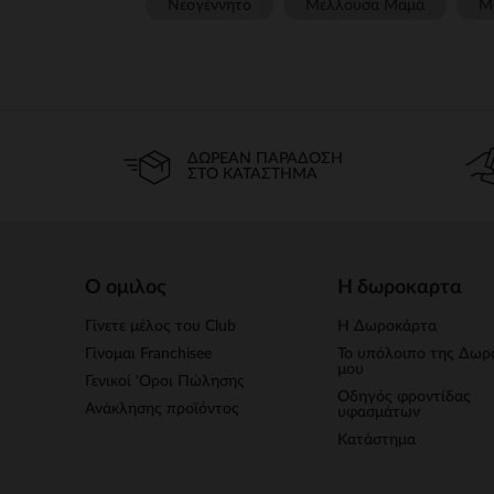
Νεογέννητο
Μέλλουσα Μαμά
Μ
ΔΩΡΕΆΝ ΠΑΡΆΔΟΣΗ
ΣΤΟ ΚΑΤΆΣΤΗΜΑ
Ο ομιλος
Η δωροκαρτα
Γίνετε μέλος του Club
Η Δωροκάρτα
Γίνομαι Franchisee
Το υπόλοιπο της Δωρ
μου
Γενικοί 'Οροι Πώλησης
Οδηγός φροντίδας
Ανάκλησης προϊόντος
υφασμάτων
Κατάστημα