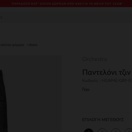
ΠΑΡΆΔΟΣΗ ΚΑΤ' ΟΊΚΟΝ ΔΩΡΕΑΝ ΑΠΌ €60 ΓΙΑ ΤΑ ΜΈΛΗ ΤΟΥ CLUB*
τελόνια φόρμας
Jeans
Orchestra
Παντελόνι τζιν
Κωδικός : HGAP4E-GRF-0
Γκρι
ΕΠΙΛΟΓΗ ΜΕΓΕΘΟΥΣ