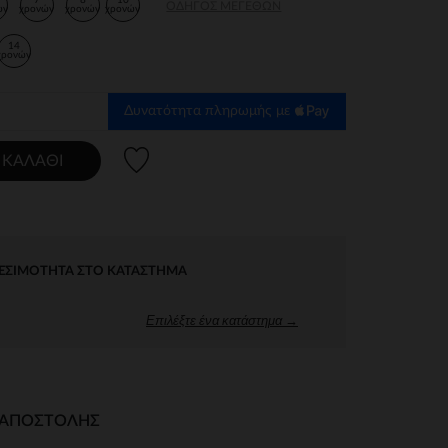
7
8
10
ΟΔΗΓΌΣ ΜΕΓΕΘΏΝ
ών
χρονών
χρονών
χρονών
14
χρονών
Δυνατότητα πληρωμής με
Λίστα προτιμήσεων
 ΚΑΛΆΘΙ
ΕΣΙΜΌΤΗΤΑ ΣΤΟ ΚΑΤΆΣΤΗΜΑ
Επιλέξτε ένα κατάστημα →
Ι ΑΠΟΣΤΟΛΉΣ