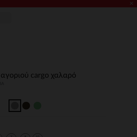
×
 αγοριού cargo χαλαρό
3A