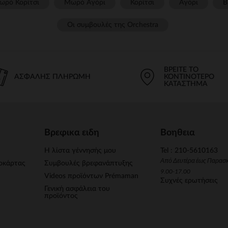
ωρό Κορίτσι
Μωρό Αγόρι
Κορίτσι
Αγόρι
Β
Οι συμβουλές της Orchestra​
ΒΡΕΊΤΕ ΤΟ
ΑΣΦΑΛΉΣ ΠΛΗΡΩΜΉ
ΚΟΝΤΙΝΌΤΕΡΟ
ΚΑΤΆΣΤΗΜΑ
Βρεφικα ειδη
Βοηθεια
Η λίστα γέννησής μου
Tel : 210-5610163
Από Δευτέρα έως Παρασ
οκάρτας
Συμβουλές βρεφανάπτυξης
9.00-17.00
Videos προϊόντων Prémaman
Συχνές ερωτήσεις
Γενική ασφάλεια του
προϊόντος