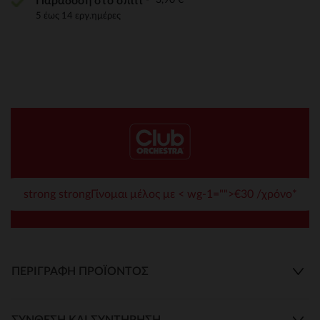
Παράδοση στο σπίτι
5 έως 14 εργ.ημέρες
strong strongΓίνομαι μέλος με < wg-1="">€30 /χρόνο*
ΠΕΡΙΓΡΑΦΉ ΠΡΟΪΌΝΤΟΣ
ΣΎΝΘΕΣΗ ΚΑΙ ΣΥΝΤΉΡΗΣΗ