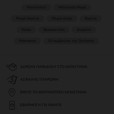
Νεογέννητο
Μέλλουσα Μαμά
Μωρό Κορίτσι
Μωρό Αγόρι
Κορίτσι
Αγόρι
Βρεφικα ειδη
Δωμάτιο
Prémaman
Οι συμβουλές της Orchestra​
ΔΩΡΕΆΝ ΠΑΡΆΔΟΣΗ ΣΤΟ ΚΑΤΆΣΤΗΜΑ
ΑΣΦΑΛΉΣ ΠΛΗΡΩΜΉ
ΒΡΕΊΤΕ ΤΟ ΚΟΝΤΙΝΌΤΕΡΟ ΚΑΤΆΣΤΗΜΑ
ΕΦΑΡΜΟΓΉ ΓΙΑ ΚΙΝΗΤΆ