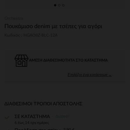
Orchestra
Πουκάμισο denim με τσέπες για αγόρι
Κωδικός : HGAO8Z-BLC-12A
ΆΜΕΣΗ ΔΙΑΘΕΣΙΜΌΤΗΤΑ ΣΤΟ ΚΑΤΆΣΤΗΜΑ
Επιλέξτε ένα κατάστημα →
ΔΙΑΘΈΣΙΜΟΙ ΤΡΌΠΟΙ ΑΠΟΣΤΟΛΉΣ
Δωρεάν
ΣΕ ΚΑΤΑΣΤΗΜΑ
6 έως 14 εργ.ημέρες
3,90 €