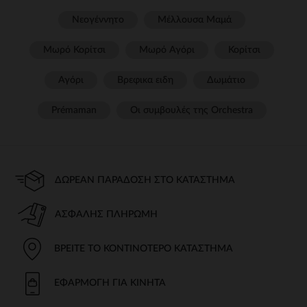
Νεογέννητο
Μέλλουσα Μαμά
Μωρό Κορίτσι
Μωρό Αγόρι
Κορίτσι
Αγόρι
Βρεφικα ειδη
Δωμάτιο
Prémaman
Οι συμβουλές της Orchestra​
ΔΩΡΕΆΝ ΠΑΡΆΔΟΣΗ ΣΤΟ ΚΑΤΆΣΤΗΜΑ
ΑΣΦΑΛΉΣ ΠΛΗΡΩΜΉ
ΒΡΕΊΤΕ ΤΟ ΚΟΝΤΙΝΌΤΕΡΟ ΚΑΤΆΣΤΗΜΑ
ΕΦΑΡΜΟΓΉ ΓΙΑ ΚΙΝΗΤΆ