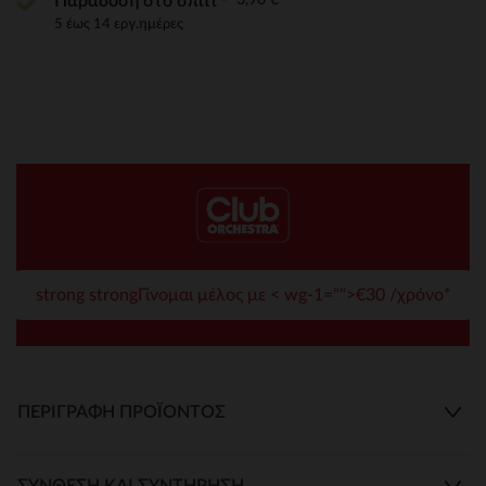
Παράδοση στο σπίτι
5 έως 14 εργ.ημέρες
strong strongΓίνομαι μέλος με < wg-1="">€30 /χρόνο*
ΠΕΡΙΓΡΑΦΉ ΠΡΟΪΌΝΤΟΣ
ΣΎΝΘΕΣΗ ΚΑΙ ΣΥΝΤΉΡΗΣΗ