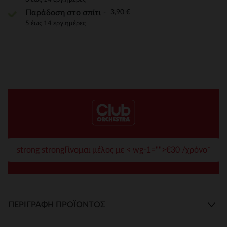
3,90 €
Παράδοση στο σπίτι
5 έως 14 εργ.ημέρες
strong strongΓίνομαι μέλος με < wg-1="">€30 /χρόνο*
ΠΕΡΙΓΡΑΦΉ ΠΡΟΪΌΝΤΟΣ