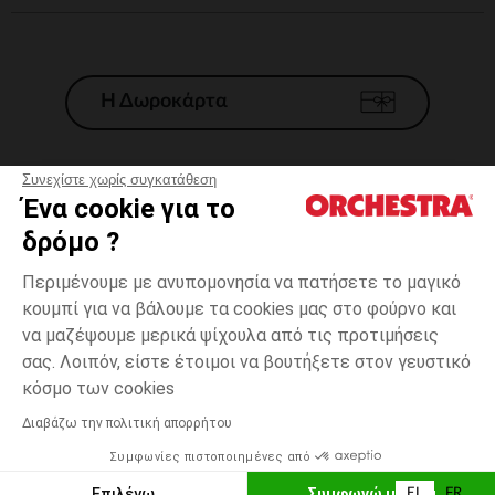
Η Δωροκάρτα
Συνεχίστε χωρίς συγκατάθεση
Ένα cookie για το
Γενικοί 'Οροι Πώλησης
δρόμο ?
Νομικοί Όροι
*Εμπορικες προσφορες
Περιμένουμε με ανυπομονησία να πατήσετε το μαγικό
κουμπί για να βάλουμε τα cookies μας στο φούρνο και
Προσωπικά δεδομένα
να μαζέψουμε μερικά ψίχουλα από τις προτιμήσεις
Διαχείρηση των cookies
σας. Λοιπόν, είστε έτοιμοι να βουτήξετε στον γευστικό
Προσβασιμότητα: μη συμμορφούμενη
6
Κόκκινο
Κόκκινο
χρονών
κόσμο των cookies
H Orchestra συμμετέχει στον κωδικά δεοντολογίας και στο σύστημα
μεσολάβησης της Γαλλικής Ομοσπονδίας Ηλεκτρονικού Εμπορίου.
Διαβάζω την πολιτική απορρήτου
Δυνατότητα πληρωμής με
Συμφωνίες πιστοποιημένες από
Ελλάδα
Λίστα 
ΠΡΟΣΘΉΚΗ ΣΤΟ ΚΑΛΆΘΙ
Επιλέγω
Συμφωνώ με όλα
EL
FR