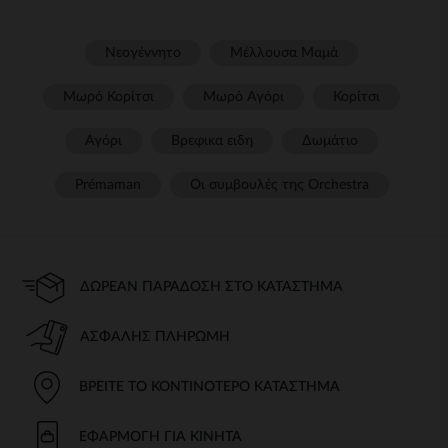
Νεογέννητο
Μέλλουσα Μαμά
Μωρό Κορίτσι
Μωρό Αγόρι
Κορίτσι
Αγόρι
Βρεφικα ειδη
Δωμάτιο
Prémaman
Οι συμβουλές της Orchestra​
ΔΩΡΕΆΝ ΠΑΡΆΔΟΣΗ ΣΤΟ ΚΑΤΆΣΤΗΜΑ
ΑΣΦΑΛΉΣ ΠΛΗΡΩΜΉ
ΒΡΕΊΤΕ ΤΟ ΚΟΝΤΙΝΌΤΕΡΟ ΚΑΤΆΣΤΗΜΑ
ΕΦΑΡΜΟΓΉ ΓΙΑ ΚΙΝΗΤΆ