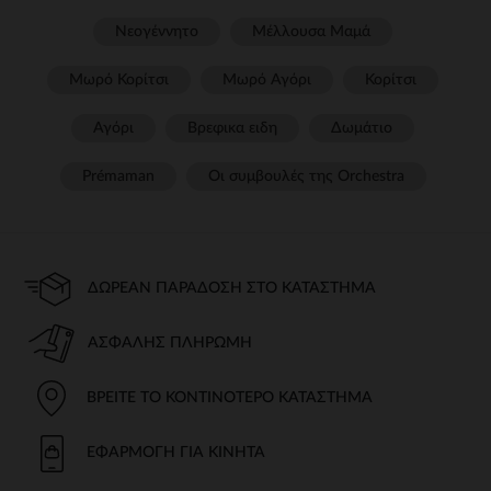
Νεογέννητο
Μέλλουσα Μαμά
Μωρό Κορίτσι
Μωρό Αγόρι
Κορίτσι
Αγόρι
Βρεφικα ειδη
Δωμάτιο
Prémaman
Οι συμβουλές της Orchestra​
ΔΩΡΕΆΝ ΠΑΡΆΔΟΣΗ ΣΤΟ ΚΑΤΆΣΤΗΜΑ
ΑΣΦΑΛΉΣ ΠΛΗΡΩΜΉ
ΒΡΕΊΤΕ ΤΟ ΚΟΝΤΙΝΌΤΕΡΟ ΚΑΤΆΣΤΗΜΑ
ΕΦΑΡΜΟΓΉ ΓΙΑ ΚΙΝΗΤΆ