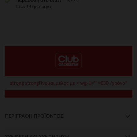
Παράδοση στο σπίτι
5 έως 14 εργ.ημέρες
strong strongΓίνομαι μέλος με < wg-1="">€30 /χρόνο*
ΠΕΡΙΓΡΑΦΉ ΠΡΟΪΌΝΤΟΣ
ΣΎΝΘΕΣΗ ΚΑΙ ΣΥΝΤΉΡΗΣΗ