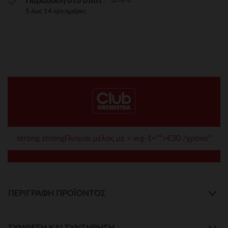
Παράδοση στο σπίτι
5 έως 14 εργ.ημέρες
strong strongΓίνομαι μέλος με < wg-1="">€30 /χρόνο*
ΠΕΡΙΓΡΑΦΉ ΠΡΟΪΌΝΤΟΣ
ΣΎΝΘΕΣΗ ΚΑΙ ΣΥΝΤΉΡΗΣΗ