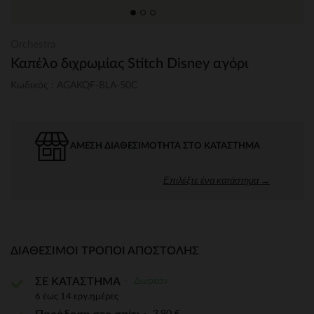
Orchestra
Καπέλο διχρωμίας Stitch Disney αγόρι
Κωδικός : AGAKQF-BLA-50C
ΆΜΕΣΗ ΔΙΑΘΕΣΙΜΌΤΗΤΑ ΣΤΟ ΚΑΤΆΣΤΗΜΑ
Επιλέξτε ένα κατάστημα →
ΔΙΑΘΈΣΙΜΟΙ ΤΡΌΠΟΙ ΑΠΟΣΤΟΛΉΣ
Δωρεάν
ΣΕ ΚΑΤΑΣΤΗΜΑ
6 έως 14 εργ.ημέρες
3,90 €