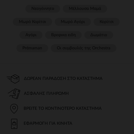
Νεογέννητο
Μέλλουσα Μαμά
Μωρό Κορίτσι
Μωρό Αγόρι
Κορίτσι
Αγόρι
Βρεφικα ειδη
Δωμάτιο
Prémaman
Οι συμβουλές της Orchestra​
ΔΩΡΕΆΝ ΠΑΡΆΔΟΣΗ ΣΤΟ ΚΑΤΆΣΤΗΜΑ
ΑΣΦΑΛΉΣ ΠΛΗΡΩΜΉ
ΒΡΕΊΤΕ ΤΟ ΚΟΝΤΙΝΌΤΕΡΟ ΚΑΤΆΣΤΗΜΑ
ΕΦΑΡΜΟΓΉ ΓΙΑ ΚΙΝΗΤΆ