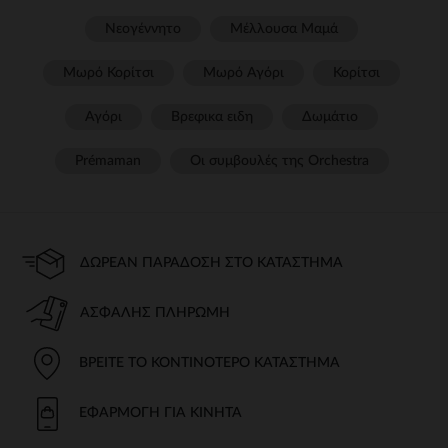
Νεογέννητο
Μέλλουσα Μαμά
Μωρό Κορίτσι
Μωρό Αγόρι
Κορίτσι
Αγόρι
Βρεφικα ειδη
Δωμάτιο
Prémaman
Οι συμβουλές της Orchestra​
ΔΩΡΕΆΝ ΠΑΡΆΔΟΣΗ ΣΤΟ ΚΑΤΆΣΤΗΜΑ
ΑΣΦΑΛΉΣ ΠΛΗΡΩΜΉ
ΒΡΕΊΤΕ ΤΟ ΚΟΝΤΙΝΌΤΕΡΟ ΚΑΤΆΣΤΗΜΑ
ΕΦΑΡΜΟΓΉ ΓΙΑ ΚΙΝΗΤΆ