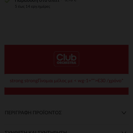
Παράδοση στο σπίτι
5 έως 14 εργ.ημέρες
strong strongΓίνομαι μέλος με < wg-1="">€30 /χρόνο*
ΠΕΡΙΓΡΑΦΉ ΠΡΟΪΌΝΤΟΣ
ΣΎΝΘΕΣΗ ΚΑΙ ΣΥΝΤΉΡΗΣΗ