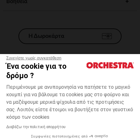
Βοηθεια
Η Δωροκάρτα
Συνεχίστε χωρίς συγκατάθεση
Ένα cookie για το
Γενικοί 'Οροι Πώλησης
δρόμο ?
Νομικοί Όροι
*Εμπορικες προσφορες
Περιμένουμε με ανυπομονησία να πατήσετε το μαγικό
κουμπί για να βάλουμε τα cookies μας στο φούρνο και
Προσωπικά δεδομένα
να μαζέψουμε μερικά ψίχουλα από τις προτιμήσεις
Διαχείρηση των cookies
σας. Λοιπόν, είστε έτοιμοι να βουτήξετε στον γευστικό
Προσβασιμότητα: μη συμμορφούμενη
κόσμο των cookies
H Orchestra συμμετέχει στον κωδικά δεοντολογίας και στο σύστημα
μεσολάβησης της Γαλλικής Ομοσπονδίας Ηλεκτρονικού Εμπορίου.
Διαβάζω την πολιτική απορρήτου
Συμφωνίες πιστοποιημένες από