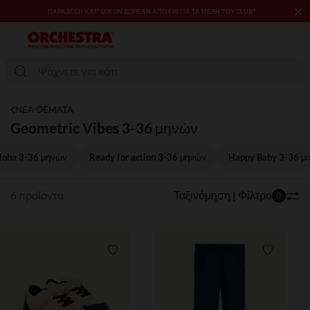
×
ΠΑΡΆΔΟΣΗ ΚΑΤ' ΟΊΚΟΝ ΔΩΡΕΑΝ ΑΠΌ €60 ΓΙΑ ΤΑ ΜΈΛΗ ΤΟΥ CLUB*
ΝΕΑ ΘΕΜΑΤΑ
Geometric Vibes 3-36 μηνών
loha 3-36 μηνών
Ready for action 3-36 μηνών
Happy Baby 3-36 μ
6 προϊόντα
Ταξινόμηση | Φίλτρο
0
Λίστα προτιμήσεων
Λίστα π