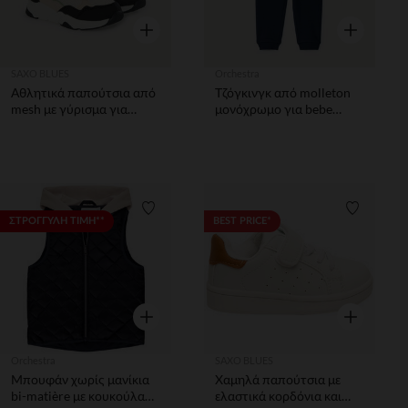
Γρήγορη επισκόπηση
Γρήγορη επ
SAXO BLUES
Orchestra
Αθλητικά παπούτσια από
Τζόγκινγκ από molleton
mesh με γύρισμα για
μονόχρωμο για bebe
μωρό αγόρι
αγόρι
Λίστα προτιμήσεων
Λίστα π
ΣΤΡΟΓΓΥΛΗ ΤΙΜΗ**
BEST PRICE*
Γρήγορη επισκόπηση
Γρήγορη επ
Orchestra
SAXO BLUES
Μπουφάν χωρίς μανίκια
Χαμηλά παπούτσια με
bi-matière με κουκούλα
ελαστικά κορδόνια και