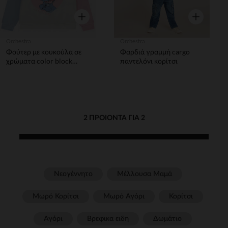
Γρήγορη επισκόπηση
Γρήγορη επ
Orchestra
Orchestra
Φούτερ με κουκούλα σε
Φαρδιά γραμμή cargo
χρώματα color block
παντελόνι κορίτσι
Stitch Disney για κορίτσι
2 ΠΡΟΙΌΝΤΑ ΓΙΑ 2
Νεογέννητο
Μέλλουσα Μαμά
Μωρό Κορίτσι
Μωρό Αγόρι
Κορίτσι
Αγόρι
Βρεφικα ειδη
Δωμάτιο