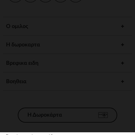
Ο ομιλος
Η δωροκαρτα
Βρεφικα ειδη
Βοηθεια
Η Δωροκάρτα