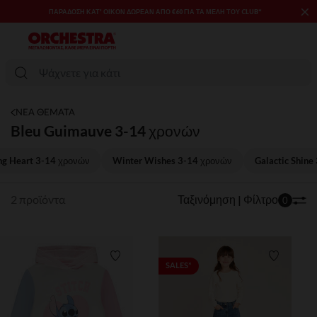
×
ΠΑΡΆΔΟΣΗ ΚΑΤ' ΟΊΚΟΝ ΔΩΡΕΑΝ ΑΠΌ €60 ΓΙΑ ΤΑ ΜΈΛΗ ΤΟΥ CLUB*
ΝΕΑ ΘΕΜΑΤΑ
Bleu Guimauve 3-14 χρονών
ng Heart 3-14 χρονών
Winter Wishes 3-14 χρονών
Galactic Shine
2 προϊόντα
Ταξινόμηση | Φίλτρο
0
Λίστα προτιμήσεων
Λίστα π
SALES*