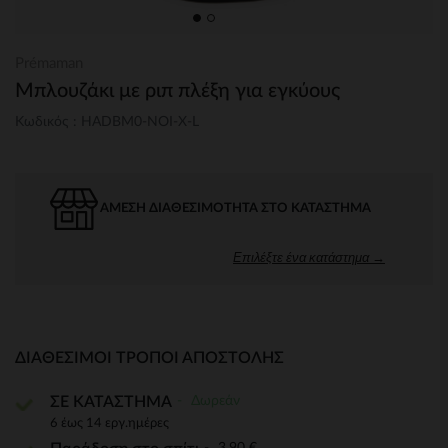
Prémaman
Μπλουζάκι με ριπ πλέξη για εγκύους
Κωδικός : HADBM0-NOI-X-L
ΆΜΕΣΗ ΔΙΑΘΕΣΙΜΌΤΗΤΑ ΣΤΟ ΚΑΤΆΣΤΗΜΑ
Επιλέξτε ένα κατάστημα →
ΔΙΑΘΈΣΙΜΟΙ ΤΡΌΠΟΙ ΑΠΟΣΤΟΛΉΣ
Δωρεάν
ΣΕ ΚΑΤΑΣΤΗΜΑ
6 έως 14 εργ.ημέρες
3,90 €