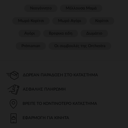
Νεογέννητο
Μέλλουσα Μαμά
Μωρό Κορίτσι
Μωρό Αγόρι
Κορίτσι
Αγόρι
Βρεφικα ειδη
Δωμάτιο
Prémaman
Οι συμβουλές της Orchestra​
ΔΩΡΕΆΝ ΠΑΡΆΔΟΣΗ ΣΤΟ ΚΑΤΆΣΤΗΜΑ
ΑΣΦΑΛΉΣ ΠΛΗΡΩΜΉ
ΒΡΕΊΤΕ ΤΟ ΚΟΝΤΙΝΌΤΕΡΟ ΚΑΤΆΣΤΗΜΑ
ΕΦΑΡΜΟΓΉ ΓΙΑ ΚΙΝΗΤΆ