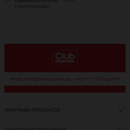
Παράδοση στο σπίτι
5 έως 14 εργ.ημέρες
strong strongΓίνομαι μέλος με < wg-1="">€30 /χρόνο*
ΠΕΡΙΓΡΑΦΉ ΠΡΟΪΌΝΤΟΣ
ΣΎΝΘΕΣΗ ΚΑΙ ΣΥΝΤΉΡΗΣΗ