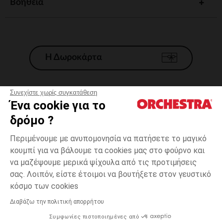
Βοηθεια
Η Δωροκάρτα
Συνεχίστε χωρίς συγκατάθεση
Ένα cookie για το
Γενικοί 'Οροι Πώλησης
δρόμο ?
Νομικοί Όροι
*Εμπορικες προσφορες
Περιμένουμε με ανυπομονησία να πατήσετε το μαγικό
κουμπί για να βάλουμε τα cookies μας στο φούρνο και
Προσωπικά δεδομένα
να μαζέψουμε μερικά ψίχουλα από τις προτιμήσεις
Διαχείρηση των cookies
σας. Λοιπόν, είστε έτοιμοι να βουτήξετε στον γευστικό
Προσβασιμότητα: μη συμμορφούμενη
Λευκό
Λευκό
MEDIUM
κόσμο των cookies
H Orchestra συμμετέχει στον κωδικά δεοντολογίας και στο σύστημα
μεσολάβησης της Γαλλικής Ομοσπονδίας Ηλεκτρονικού Εμπορίου.
Διαβάζω την πολιτική απορρήτου
Δυνατότητα πληρωμής με
Συμφωνίες πιστοποιημένες από