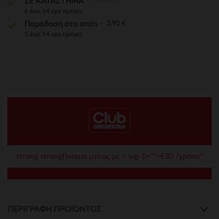
Δωρεάν
ΣΕ ΚΑΤΑΣΤΗΜΑ
6 έως 14 εργ.ημέρες
3,90 €
Παράδοση στο σπίτι
5 έως 14 εργ.ημέρες
strong strongΓίνομαι μέλος με < wg-1="">€30 /χρόνο*
ΠΕΡΙΓΡΑΦΉ ΠΡΟΪΌΝΤΟΣ