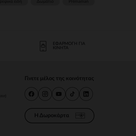
ρεφικα ειδη
Δωμάτιο
Prémaman
ΕΦΑΡΜΟΓΉ ΓΙΑ
ΚΙΝΗΤΆ
Γίνετε μέλος της κοινότητας
κευή
Η Δωροκάρτα