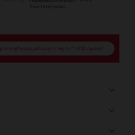
Παράδοση στο σπίτι
5 έως 14 εργ.ημέρες
γές σας
ι να διαχειριστείτε τις ρυθμίσεις απορρήτου, εξασφαλίζοντας 
g strongΓίνομαι μέλος με < wg-1="">€30 /χρόνο*