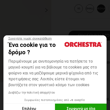
XS
SMALL
MEDIUM
ΠΡΟΣΘΉΚΗ ΣΤΟ
Συνεχίστε χωρίς συγκατάθεση
Ένα cookie για το
δρόμο ?
Περιμένουμε με ανυπομονησία να πατήσετε το
ΆΜΕΣΗ ΔΙΑΘ
μαγικό κουμπί για να βάλουμε τα cookies μας στο
φούρνο και να μαζέψουμε μερικά ψίχουλα από τις
προτιμήσεις σας. Λοιπόν, είστε έτοιμοι να
βουτήξετε στον γευστικό κόσμο των cookies
Διαβάζω την πολιτική απορρήτου
ΔΙΑΘΈΣΙΜΟΙ ΤΡΌΠΟ
Συμφωνίες πιστοποιημένες από
Επιλέγω
Συμφωνώ με όλα