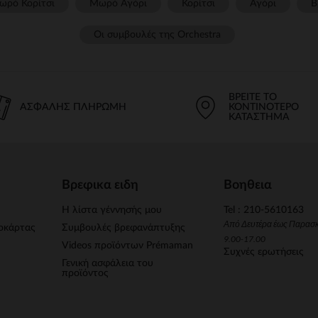
ωρό Κορίτσι
Μωρό Αγόρι
Κορίτσι
Αγόρι
Β
Οι συμβουλές της Orchestra​
ΒΡΕΊΤΕ ΤΟ
ΑΣΦΑΛΉΣ ΠΛΗΡΩΜΉ
ΚΟΝΤΙΝΌΤΕΡΟ
ΚΑΤΆΣΤΗΜΑ
Βρεφικα ειδη
Βοηθεια
Η λίστα γέννησής μου
Tel : 210-5610163
Από Δευτέρα έως Παρασ
οκάρτας
Συμβουλές βρεφανάπτυξης
9.00-17.00
Videos προϊόντων Prémaman
Συχνές ερωτήσεις
Γενική ασφάλεια του
προϊόντος