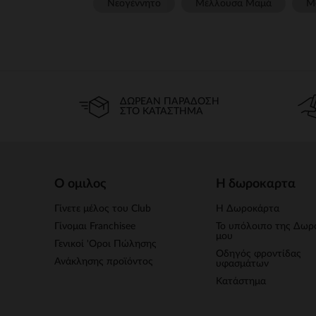
Νεογέννητο
Μέλλουσα Μαμά
Μ
ΔΩΡΕΆΝ ΠΑΡΆΔΟΣΗ
ΣΤΟ ΚΑΤΆΣΤΗΜΑ
Ο ομιλος
Η δωροκαρτα
Γίνετε μέλος του Club
Η Δωροκάρτα
Γίνομαι Franchisee
Το υπόλοιπο της Δωρ
μου
Γενικοί 'Οροι Πώλησης
Οδηγός φροντίδας
Ανάκλησης προϊόντος
υφασμάτων
Κατάστημα