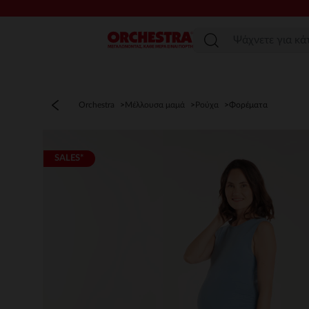
Μενού
Orchestra
Μέλλουσα μαμά
Ρούχα
Φορέματα
SALES*