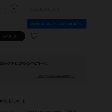
LARGE
XL
ΟΔΗΓΌΣ ΜΕΓΕΘΏΝ
Δυνατότητα πληρωμής με
Λίστα προτιμήσεων
 ΚΑΛΆΘΙ
ΕΣΙΜΌΤΗΤΑ ΣΤΟ ΚΑΤΆΣΤΗΜΑ
Επιλέξτε ένα κατάστημα →
Ι ΑΠΟΣΤΟΛΉΣ
Δωρεάν
3,90 €