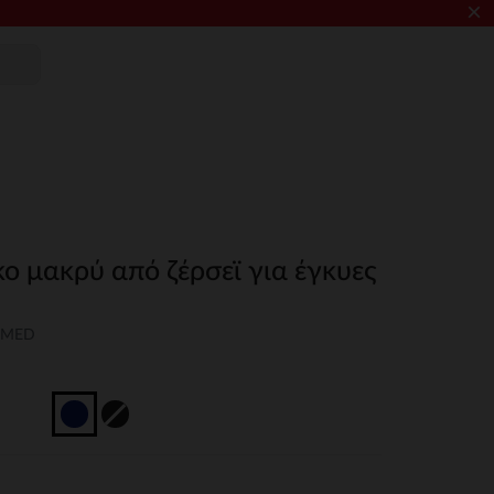
×
ο μακρύ από ζέρσεϊ για έγκυες
-MED