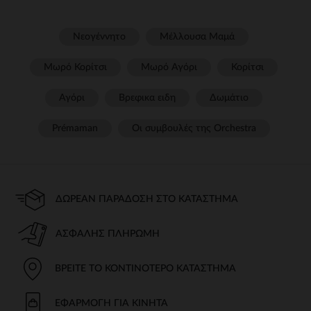
Νεογέννητο
Μέλλουσα Μαμά
Μωρό Κορίτσι
Μωρό Αγόρι
Κορίτσι
Αγόρι
Βρεφικα ειδη
Δωμάτιο
Prémaman
Οι συμβουλές της Orchestra​
ΔΩΡΕΆΝ ΠΑΡΆΔΟΣΗ ΣΤΟ ΚΑΤΆΣΤΗΜΑ
ΑΣΦΑΛΉΣ ΠΛΗΡΩΜΉ
ΒΡΕΊΤΕ ΤΟ ΚΟΝΤΙΝΌΤΕΡΟ ΚΑΤΆΣΤΗΜΑ
ΕΦΑΡΜΟΓΉ ΓΙΑ ΚΙΝΗΤΆ