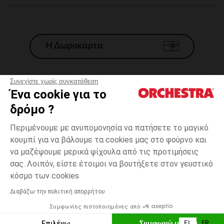
Η Δωροκάρτα
Συνεχίστε χωρίς συγκατάθεση
Ένα cookie για το
Γενικοί 'Οροι Πώλησης
δρόμο ?
Νομικοί Όροι
*Εμπορικες προσφορες
Περιμένουμε με ανυπομονησία να πατήσετε το μαγικό
κουμπί για να βάλουμε τα cookies μας στο φούρνο και
Προσωπικά δεδομένα
να μαζέψουμε μερικά ψίχουλα από τις προτιμήσεις
Διαχείρηση των cookies
σας. Λοιπόν, είστε έτοιμοι να βουτήξετε στον γευστικό
Προσβασιμότητα: μη συμμορφούμενη
Λευκό
Λευκό
XS
κόσμο των cookies
H Orchestra συμμετέχει στον κωδικά δεοντολογίας και στο σύστημα
μεσολάβησης της Γαλλικής Ομοσπονδίας Ηλεκτρονικού Εμπορίου.
Διαβάζω την πολιτική απορρήτου
Δυνατότητα πληρωμής με
Συμφωνίες πιστοποιημένες από
Ελλάδα
Λίστα 
ΠΡΟΣΘΉΚΗ ΣΤΟ ΚΑΛΆΘΙ
Επιλέγω
Συμφωνώ με όλα
EL
FR