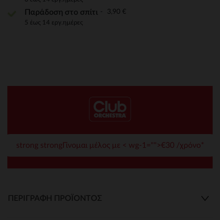
3,90 €
Παράδοση στο σπίτι
5 έως 14 εργ.ημέρες
strong strongΓίνομαι μέλος με < wg-1="">€30 /χρόνο*
ΠΕΡΙΓΡΑΦΉ ΠΡΟΪΌΝΤΟΣ