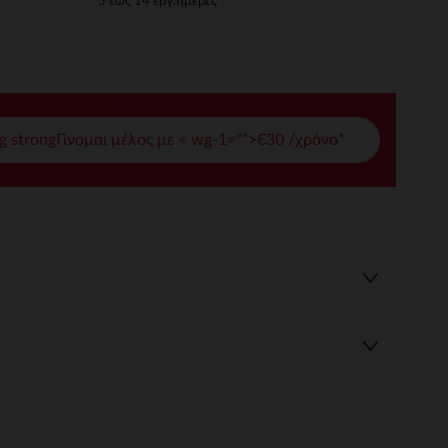
5 έως 14 εργ.ημέρες
γές σας
ι να διαχειριστείτε τις ρυθμίσεις απορρήτου, εξασφαλίζοντας 
g strongΓίνομαι μέλος με < wg-1="">€30 /χρόνο*