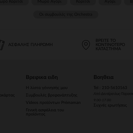
ωρό Κορίτσι
Μωρό Αγόρι
Κορίτσι
Αγόρι
Β
Οι συμβουλές της Orchestra​
ΒΡΕΊΤΕ ΤΟ
ΑΣΦΑΛΉΣ ΠΛΗΡΩΜΉ
ΚΟΝΤΙΝΌΤΕΡΟ
ΚΑΤΆΣΤΗΜΑ
Βρεφικα ειδη
Βοηθεια
Η λίστα γέννησής μου
Tel : 210-5610163
Από Δευτέρα έως Παρασ
οκάρτας
Συμβουλές βρεφανάπτυξης
9.00-17.00
Videos προϊόντων Prémaman
Συχνές ερωτήσεις
Γενική ασφάλεια του
προϊόντος