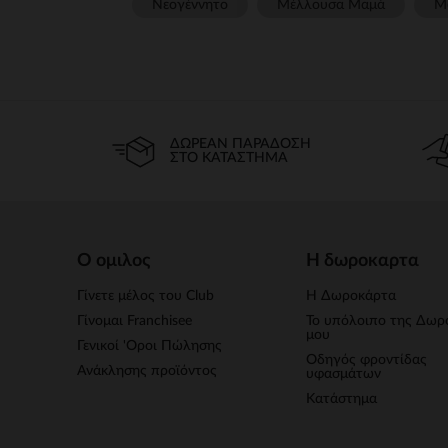
Νεογέννητο
Μέλλουσα Μαμά
Μ
ΔΩΡΕΆΝ ΠΑΡΆΔΟΣΗ
ΣΤΟ ΚΑΤΆΣΤΗΜΑ
Ο ομιλος
Η δωροκαρτα
Γίνετε μέλος του Club
Η Δωροκάρτα
Γίνομαι Franchisee
Το υπόλοιπο της Δωρ
μου
Γενικοί 'Οροι Πώλησης
Οδηγός φροντίδας
Ανάκλησης προϊόντος
υφασμάτων
Κατάστημα