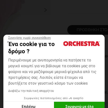
ΠΡΟΣΘΉΚΗ ΣΤΟ
Συνεχίστε χωρίς συγκατάθεση
Ένα cookie για το
δρόμο ?
ΆΜΕΣΗ ΔΙΑΘ
Περιμένουμε με ανυπομονησία να πατήσετε το
μαγικό κουμπί για να βάλουμε τα cookies μας στο
φούρνο και να μαζέψουμε μερικά ψίχουλα από τις
προτιμήσεις σας. Λοιπόν, είστε έτοιμοι να
βουτήξετε στον γευστικό κόσμο των cookies
Διαβάζω την πολιτική απορρήτου
ΔΙΑΘΈΣΙΜΟΙ ΤΡΌΠΟ
Συμφωνίες πιστοποιημένες από
ΣΕ ΚΑΤΑΣΤΗΜΑ
Επιλέγω
Συμφωνώ με όλα