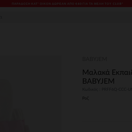
ΠΑΡΆΔΟΣΗ ΚΑΤ' ΟΊΚΟΝ ΔΩΡΕΑΝ ΑΠΌ €60 ΓΙΑ ΤΑ ΜΈΛΗ ΤΟΥ CLUB*
BABYJEM
Μαλακά Εκπαιδ
BABYJEM
Κωδικός : PRFF6Q-CCC-
Ροζ