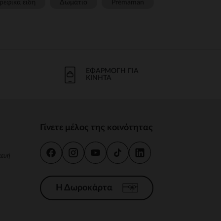
ρεφικα ειδη
Δωμάτιο
Prémaman
ΕΦΑΡΜΟΓΉ ΓΙΑ
ΚΙΝΗΤΆ
Γίνετε μέλος της κοινότητας
κευή
Η Δωροκάρτα