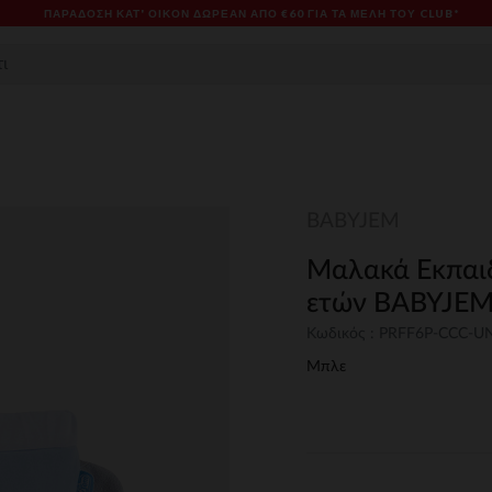
ΠΑΡΆΔΟΣΗ ΚΑΤ' ΟΊΚΟΝ ΔΩΡΕΑΝ ΑΠΌ €60 ΓΙΑ ΤΑ ΜΈΛΗ ΤΟΥ CLUB*
BABYJEM
Μαλακά Εκπαι
ετών BABYJE
Κωδικός : PRFF6P-CCC-U
Μπλε