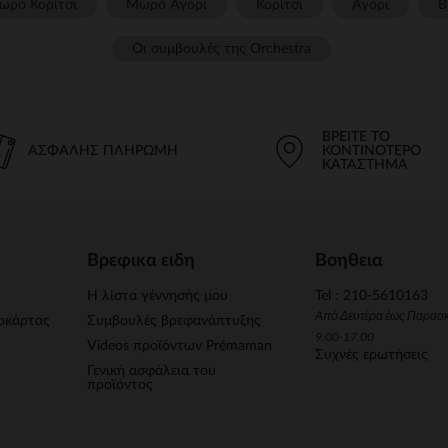
ωρό Κορίτσι
Μωρό Αγόρι
Κορίτσι
Αγόρι
Β
Οι συμβουλές της Orchestra​
ΒΡΕΊΤΕ ΤΟ
ΑΣΦΑΛΉΣ ΠΛΗΡΩΜΉ
ΚΟΝΤΙΝΌΤΕΡΟ
ΚΑΤΆΣΤΗΜΑ
Βρεφικα ειδη
Βοηθεια
Η λίστα γέννησής μου
Tel : 210-5610163
Από Δευτέρα έως Παρασ
οκάρτας
Συμβουλές βρεφανάπτυξης
9.00-17.00
Videos προϊόντων Prémaman
Συχνές ερωτήσεις
Γενική ασφάλεια του
προϊόντος