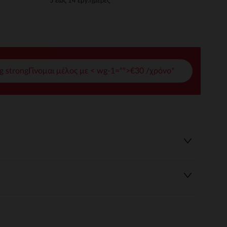
5 έως 14 εργ.ημέρες
γές σας
ι να διαχειριστείτε τις ρυθμίσεις απορρήτου, εξασφαλίζοντας 
g strongΓίνομαι μέλος με < wg-1="">€30 /χρόνο*