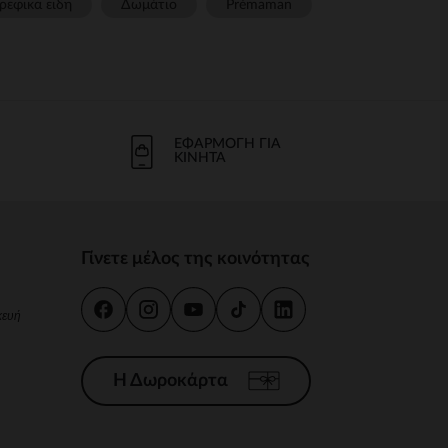
ρεφικα ειδη
Δωμάτιο
Prémaman
ΕΦΑΡΜΟΓΉ ΓΙΑ
ΚΙΝΗΤΆ
Γίνετε μέλος της κοινότητας
κευή
Η Δωροκάρτα