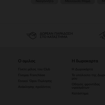
Νεογέννητο
Μέλλουσα Μαμά
Μ
ΔΩΡΕΆΝ ΠΑΡΆΔΟΣΗ
ΣΤΟ ΚΑΤΆΣΤΗΜΑ
Ο ομιλος
Η δωροκαρτα
Γίνετε μέλος του Club
Η Δωροκάρτα
Γίνομαι Franchisee
Το υπόλοιπο της Δωρ
μου
Γενικοί 'Οροι Πώλησης
Οδηγός φροντίδας
Ανάκλησης προϊόντος
υφασμάτων
Κατάστημα