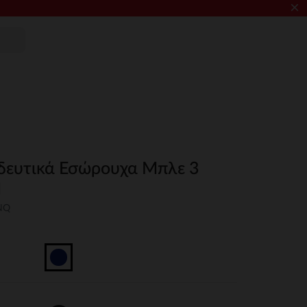
×
δευτικά Εσώρουχα Μπλε 3
M
NQ