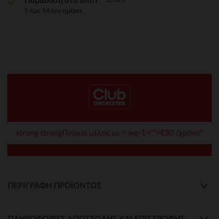
Παράδοση στο σπίτι
5 έως 14 εργ.ημέρες
strong strongΓίνομαι μέλος με < wg-1="">€30 /χρόνο*
ΠΕΡΙΓΡΑΦΉ ΠΡΟΪΌΝΤΟΣ
ΠΛΗΡΟΦΟΡΊΕΣ ΑΠΟΣΤΟΛΉΣ ΚΑΙ ΕΠΙΣΤΡΟΦΉΣ