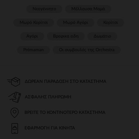
Νεογέννητο
Μέλλουσα Μαμά
Μωρό Κορίτσι
Μωρό Αγόρι
Κορίτσι
Αγόρι
Βρεφικα ειδη
Δωμάτιο
Prémaman
Οι συμβουλές της Orchestra​
ΔΩΡΕΆΝ ΠΑΡΆΔΟΣΗ ΣΤΟ ΚΑΤΆΣΤΗΜΑ
ΑΣΦΑΛΉΣ ΠΛΗΡΩΜΉ
ΒΡΕΊΤΕ ΤΟ ΚΟΝΤΙΝΌΤΕΡΟ ΚΑΤΆΣΤΗΜΑ
ΕΦΑΡΜΟΓΉ ΓΙΑ ΚΙΝΗΤΆ