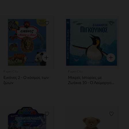
Εξερευνωντας Τον Κοσμο
CITY
Λίστα προτιμήσεων
Λίστα π
Γρήγορη επισκόπηση
Γρήγορη επ
Paper City
Paper City
Εικόνες 2 - Ο κόσμος των
Μικρές Ιστορίες με
ζώων
Ζωάκια 10 - Ο Λαίμαργος
Πιγκουίνος
Λίστα προτιμήσεων
Λίστα π