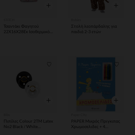
Γρήγορη επισκόπηση
Γρήγορη επ
STITCH
Rubies
Τσαντάκι Φαγητού
Στολή λεοπάρδαλης για
22Χ16Χ28Εκ Ισοθερμικό
παιδιά 2-3 ετών
Stitch
Λίστα προτιμήσεων
Λίστα π
Γρήγορη επισκόπηση
Γρήγορη επ
Bibs
Paper City
Πιπίλες Colour 2TM Latex
PAPER Μικρός Πριγκιπας
No2 Black / White
Χρωμοσελιδες + 4
Σαλιάρες
Κηρομπογιες-