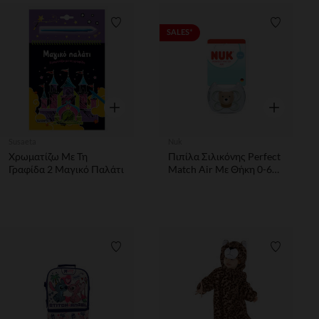
Λίστα προτιμήσεων
Λίστα π
SALES*
Γρήγορη επισκόπηση
Γρήγορη επ
Susaeta
Nuk
Χρωματίζω Με Τη
Πιπίλα Σιλικόνης Perfect
Γραφίδα 2 Μαγικό Παλάτι
Match Air Με Θήκη 0-6m
Bear Nuk
Λίστα προτιμήσεων
Λίστα π