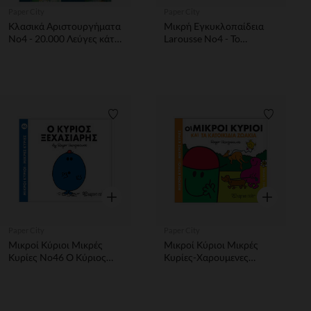
Paper City
Paper City
Κλασικά Αριστουργήματα
Μικρή Εγκυκλοπαίδεια
Νο4 - 20.000 Λεύγες κάτω
Larousse No4 - Το
από τη Θάλασσα
Αγρόκτημα
Λίστα προτιμήσεων
Λίστα π
Γρήγορη επισκόπηση
Γρήγορη επ
Paper City
Paper City
Μικροί Κύριοι Μικρές
Μικροί Κύριοι Μικρές
Κυρίες Νο46 Ο Κύριος
Κυρίες-Χαρουμενες
Ξεχασιαρης
Ιστοριες 10-Οι Μικροί
Κύριοι Και Τα Κατοικίδια
Ζωακια