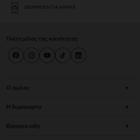
Το μπάνιο και η καθημερινή φροντίδα είναι στιγμές κοινής χρήσης.
Προσφέρουμε strong wg-1="">εργονομικές strongstrong wg-
ΕΦΑΡΜΟΓΉ ΓΙΑ ΚΙΝΗΤΆ
2="strongκαι
κιτ strongγια να εξασφαλίσουμε την υγιεινή και την
ευεξία του παιδιού σας.
γεύμα
Γίνετε μέλος της κοινότητας
Συνοδέψτε το παιδί σας στην ανακάλυψη γεύσεων με strong wg-
1="strongstrong wg-2="">ψηλό strongκαι strong wg-
3="">προσαρμοσμένα strongΤα αξεσουάρ μας έχουν σχεδιαστεί για
να συνδυάζουν πρακτικότητα και άνεση.
ύπνος
Ένα strong wg-1="">άνετο strongκαι ένα χαλαρωτικό περιβάλλον
προωθούν γαλήνιες νύχτες. Ανάμεσα σε strong wg-2="strongstrong
Ο ομιλος
wg-3="">προσαρμοσμένα strongκαι καθησυχαστικά νυχτερινά
φώτα, έχουμε τα πάντα για έναν ήσυχο ύπνο.
Η δωροκαρτα
Αφύπνιση
Τονώστε την περιέργεια του παιδιού σας με strong wg-1="">χαλάκια
strongstrong wg-2="">μουσικά strongκαι strong wg-
Βρεφικα ειδη
3="">διαδραστικά strongΚάθε στάδιο ανάπτυξης είναι μια
συναρπαστική ανακάλυψη.