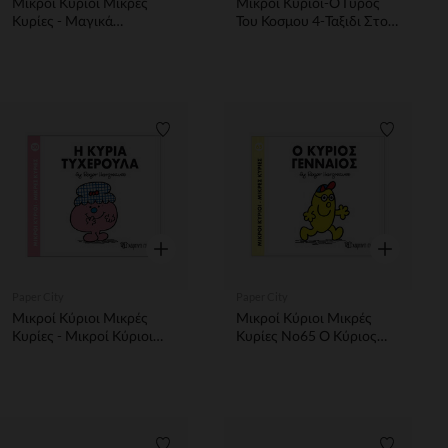
Μικροί Κύριοι Μικρές
Μικροι Κυριοι-Ο Γυρος
Κυρίες - Μαγικά
Του Κοσμου 4-Ταξιδι Στο
Παραμύθια Νο2 - Η κυρία
Παρισι PAPER CITY
Φλύαρη και ο πρίγκιπας
βάτραχος
Λίστα προτιμήσεων
Λίστα π
Γρήγορη επισκόπηση
Γρήγορη επ
Paper City
Paper City
Μικροί Κύριοι Μικρές
Μικροί Κύριοι Μικρές
Κυρίες - Μικροί Κύριοι
Κυρίες Νο65 Ο Κύριος
No30 - Η κυρία
Γενναιος
Τυχερούλα