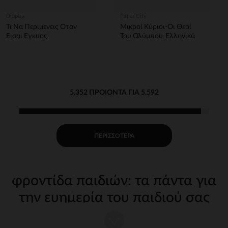
Dioptra
Paper City
Τι Να Περιμενεις Οταν
Μικροί Κύριοι-Οι Θεοί
Εισαι Εγκυος
Του Ολύμπου-Ελληνικά
5.352 ΠΡΟΙΌΝΤΑ ΓΙΑ 5.592
ΠΕΡΙΣΣΌΤΕΡΑ
φροντίδα παιδιών: τα πάντα για
την ευημερία του παιδιού σας
Η φροντίδα του παιδιού σας από τις πρώτες μέρες απαιτεί
κατάλληλα, ποιοτικά αξεσουάρ. Στην Orchestra, προσφέρουμε μια