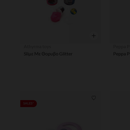
Γρήγορη επισκόπησ
Athyrma toys
Peppa P
Sliμε Με Θορυβο Glitter
Λίστα προτιμήσε
SALES*