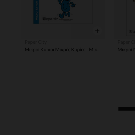
Γρήγορη επισκόπησ
Paper City
Paper C
Μικροί Κύριοι Μικρές Κυρίες - Μικροί Κύριοι No62 - Ο κύριος Πολυάσχολος