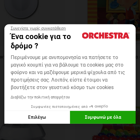
Συνεχίστε χωρίς συγκατάθεση
Ένα cookie για το
δρόμο ?
η
Γρήγορη επισκόπηση
Paper City
Ανταλλακτικό Δοχείο Φαγητού Στρογγυλό "We Care" Πλαστικό
Περιμένουμε με ανυπομονησία να πατήσετε το
μαγικό κουμπί για να βάλουμε τα cookies μας στο
φούρνο και να μαζέψουμε μερικά ψίχουλα από τις
προτιμήσεις σας. Λοιπόν, είστε έτοιμοι να
βουτήξετε στον γευστικό κόσμο των cookies
Διαβάζω την πολιτική απορρήτου
Συμφωνίες πιστοποιημένες από
ων
Λίστα προτιμήσεων
Επιλέγω
Συμφωνώ με όλα
Axeptio consent
Πλατφόρμα Διαχείρισης Συναίνεσης: Προσαρμόστε τις Επιλο
Η πλατφόρμα μας σας δίνει τη δυνατότητα να προσαρμόσετε κα