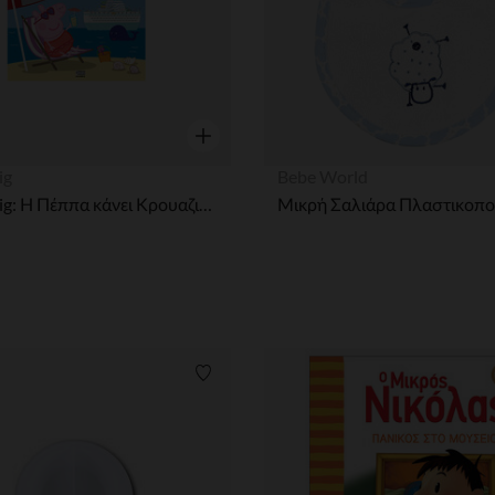
η
Γρήγορη επισκόπηση
ig
Bebe World
Peppa Pig: Η Πέππα κάνει Κρουαζιέρα
ων
Λίστα προτιμήσεων