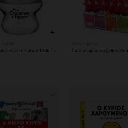
η
Γρήγορη επισκόπηση
 Tippee
Athyrma toys
Μπιμπέρο Closer to Nature 150ml - μικρή ροή
ων
Λίστα προτιμήσεων