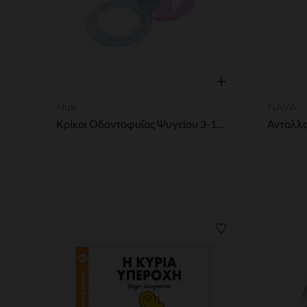
Γρήγορη επισκόπησ
Nuk
NAVA
Κρίκοι Οδοντοφυΐας Ψυγείου 3-12 Μηνών,Ροζ 2τμχ
Λίστα προτιμήσε