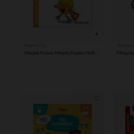
Γρήγορη επισκόπησ
Paper City
Tommee
Μικροί Κύριοι Μικρές Κυρίες No84 Η Κυρία Υπεροχη
Λίστα προτιμήσε