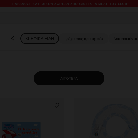
ES & PROMOS: ΈΩΣ -70% ΜΊΑ ΕΠΙΛΟΓΉ ΤΗΣ ΣΥΛΛΟΓΉΣ ΜΌΔΑΣ ΚΑΙ ΒΡΕΦΑΝΆΠΤ
ΒΡΕΦΙΚΑ ΕΙΔΗ
Τρέχουσες προσφορές
Νέα προϊόντα
ΛΙΓΌΤΕΡΑ
ων
Λίστα προτιμήσεων