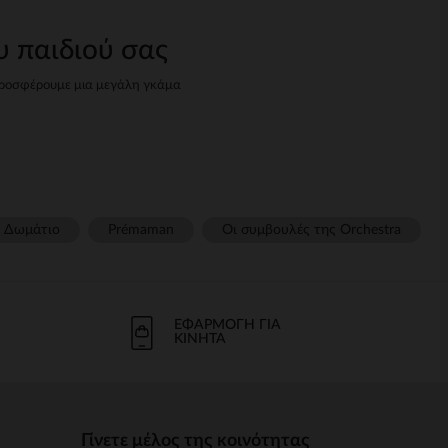
υ παιδιού σας
, προσφέρουμε μια μεγάλη γκάμα
="strongέως strong wg-
βρείτε όλα όσα χρειάζεστε για
 wg-2="">κάθισμα strongπου
Δωμάτιο
Prémaman
Οι συμβουλές της Orchestra​
ται βέλτιστη υποστήριξη και
g-1="strongείναι απαραίτητο.
ΕΦΑΡΜΟΓΉ ΓΙΑ
ο μωρό.
ΚΙΝΗΤΆ
νομικές strongstrong wg-
ού σας.
Γίνετε μέλος της κοινότητας