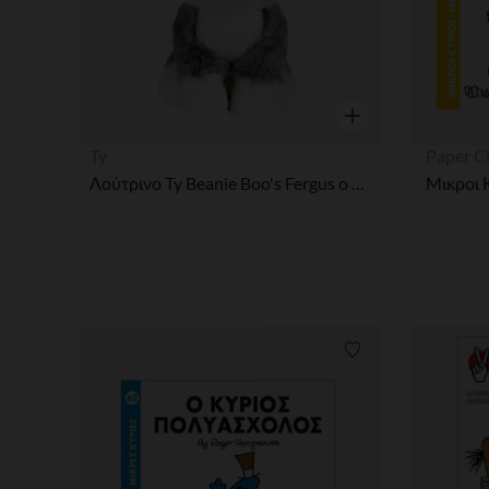
Γρήγορη επισκόπησ
Ty
Paper C
Λούτρινο Ty Beanie Boo's Fergus ο γάτος 15 cm
Λίστα προτιμήσε