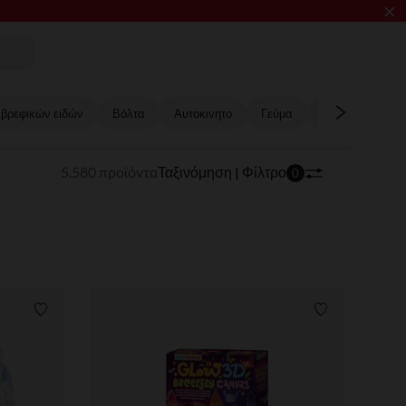
×
ΥΞΗΣ​​
 βρεφικών ειδών
Βόλτα
Αυτοκινητο
Γεύμα
Μπάνιο και φρο
5.580 προϊόντα
Ταξινόμηση | Φίλτρο
0
Λίστα προτιμήσεων
Λίστα προτι