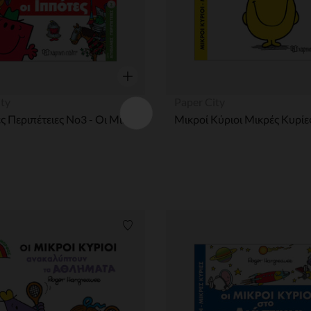
η
Γρήγορη επισκόπηση
ity
Paper City
Απίθανες Περιπέτειες Νο3 - Οι Μικροί Κύριοι και οι Ιππότες
ων
Λίστα προτιμήσεων