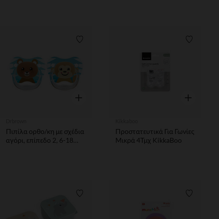
Λίστα προτιμήσεων
Λίστα π
Γρήγορη επισκόπηση
Γρήγορη επ
Drbrown
Kikkaboo
Πιπίλα ορθο/κη με σχέδια
Προστατευτικά Για Γωνίες
αγόρι, επίπεδο 2, 6-18
Μικρά 4Τμχ KikkaBoo
μηνών (2 τεμ.)
Λίστα προτιμήσεων
Λίστα π