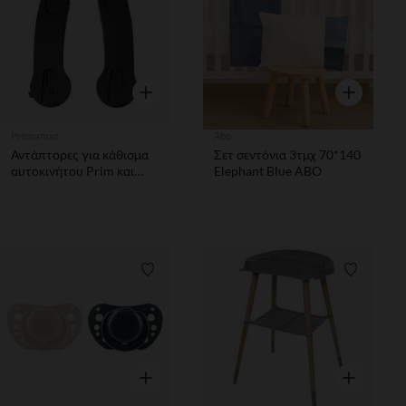
Γρήγορη επισκόπηση
Γρήγορη επ
Prémaman
Abo
Αντάπτορες για κάθισμα
Σετ σεντόνια 3τμχ 70*140
αυτοκινήτου Prim και
Elephant Blue ABO
καρότσι Flora μαύρο
Λίστα προτιμήσεων
Λίστα π
Γρήγορη επισκόπηση
Γρήγορη επ