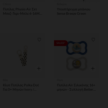
Chicco
Bebejou
Πιπίλες Physio Air Σετ
Υποστήριγμα μπάνιου
Μπεζ- Γκρι-Μπλε 6-16Μ+
Sense Breeze Green
(2Τμχ)
Λίστα προτιμήσεων
Λίστα π
SALES*
Γρήγορη επισκόπηση
Γρήγορη επ
Bibs
Mam
Κλιπ Πιπίλας Polka Dot
Πιπίλα Air Σιλικόνης 16+
Για 0+ Μηνών Ivory /
μηνών - Συλλογή Better
Black Bibs
Together