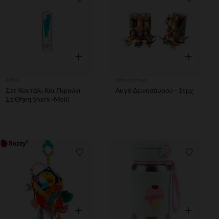
Λίστα προτιμήσεων
Λίστα π
Γρήγορη επισκόπηση
Γρήγορη επ
MELII
Athyrma toys
Σετ Κουτάλι Και Πιρούνι
Αυγό Δεινοσάυρου - 1τμχ
Σε Θήκη Shark -Melii
Λίστα προτιμήσεων
Λίστα π
Γρήγορη επισκόπηση
Γρήγορη επ