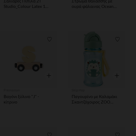
Σαλιάρες Πιπιλα 2Τ
Στρώμα θαλάσσης με
Studio_Colour Latex 1
ουρά φάλαινας Ocean
Jasmine_Fossilgreymix
World
Λίστα προτιμήσεων
Λίστα π
Γρήγορη επισκόπηση
Γρήγορη επ
Prémaman
Skip Hop
Βαγόνι ξύλινο "J" -
Παγουρίνο με Καλαμάκι
κίτρινο
Σκαντζόχοιρος ZOO
Tritan Renew Skip Hop