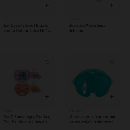
Γρήγορη επισκόπηση
Γρήγορη επ
Bibs
Bebejou
Σετ Στρογγυλές Πιπίλες
Βούρτσα Χτένα Sepp
Studio Colour Latex Νο1
Bebejou
0-6 Μηνών Bumblebee
Breeze / Petrol Mix Bibs
Λίστα προτιμήσεων
Λίστα π
Γρήγορη επισκόπηση
Γρήγορη επ
Avent
Drbrown
Σετ Σιλικονούχες Πιπίλες
Μπολ φαγητού με καπάκι
Για 18+ Μηνών Ultra Air
και κουταλάκι ταΐσματος
Philips Avent