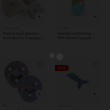
Γρήγορη επισκόπηση
Γρήγορη επ
Done by Deer
Munchkin
Παιδικό κουτί φαγητού
Καπάκια για Κύπελλα
Snack Box Σετ 3 τεμαχίων
4PK Miracle Cup Lids
Celebration Colour Mix
Λίστα προτιμήσεων
Λίστα π
SALES*
Γρήγορη επισκόπηση
Γρήγορη επ
Bibs
Little Dutch