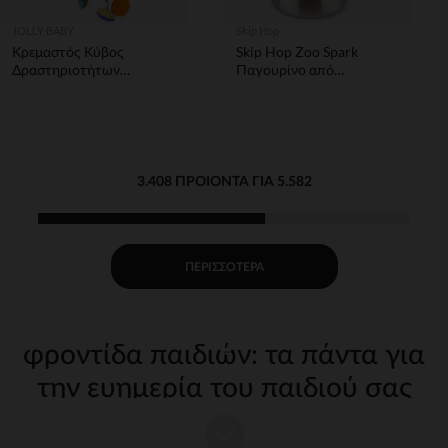
JOLLY BABY
Skip Hop
Κρεμαστός Κύβος
Skip Hop Zoo Spark
Δραστηριοτήτων
Παγουρίνο από
Ωκεανός
Aνοξείδωτο Aτσάλι με
Καλαμάκι Παγωτό
3.408 ΠΡΟΙΌΝΤΑ ΓΙΑ 5.582
ΠΕΡΙΣΣΌΤΕΡΑ
φροντίδα παιδιών: τα πάντα για
την ευημερία του παιδιού σας
Η φροντίδα του παιδιού σας από τις πρώτες μέρες απαιτεί
κατάλληλα, ποιοτικά αξεσουάρ. Στην Orchestra, προσφέρουμε μια