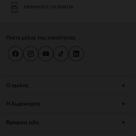
Το μπάνιο και η καθημερινή φροντίδα είναι στιγμές κοινής χρήσης.
Προσφέρουμε strong wg-1="">εργονομικές strongstrong wg-
ΕΦΑΡΜΟΓΉ ΓΙΑ ΚΙΝΗΤΆ
2="strongκαι
κιτ strongγια να εξασφαλίσουμε την υγιεινή και την
ευεξία του παιδιού σας.
γεύμα
Γίνετε μέλος της κοινότητας
Συνοδέψτε το παιδί σας στην ανακάλυψη γεύσεων με strong wg-
1="strongstrong wg-2="">ψηλό strongκαι strong wg-
3="">προσαρμοσμένα strongΤα αξεσουάρ μας έχουν σχεδιαστεί για
να συνδυάζουν πρακτικότητα και άνεση.
ύπνος
Ένα strong wg-1="">άνετο strongκαι ένα χαλαρωτικό περιβάλλον
προωθούν γαλήνιες νύχτες. Ανάμεσα σε strong wg-2="strongstrong
Ο ομιλος
wg-3="">προσαρμοσμένα strongκαι καθησυχαστικά νυχτερινά
φώτα, έχουμε τα πάντα για έναν ήσυχο ύπνο.
Η δωροκαρτα
Αφύπνιση
Τονώστε την περιέργεια του παιδιού σας με strong wg-1="">χαλάκια
strongstrong wg-2="">μουσικά strongκαι strong wg-
Βρεφικα ειδη
3="">διαδραστικά strongΚάθε στάδιο ανάπτυξης είναι μια
συναρπαστική ανακάλυψη.