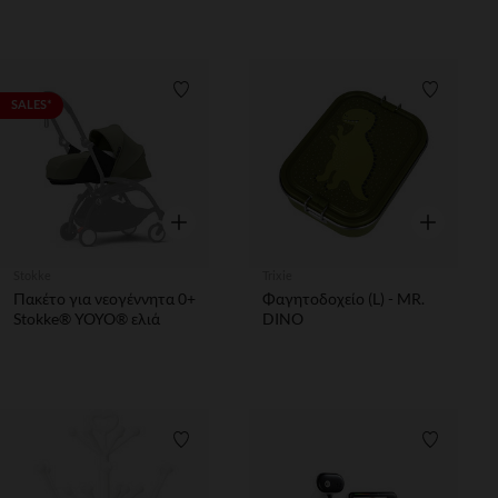
Λίστα προτιμήσεων
Λίστα π
SALES*
Γρήγορη επισκόπηση
Γρήγορη επ
Stokke
Trixie
Πακέτο για νεογέννητα 0+
Φαγητοδοχείο (L) - MR.
Stokke® YOYO® ελιά
DINO
Λίστα προτιμήσεων
Λίστα π