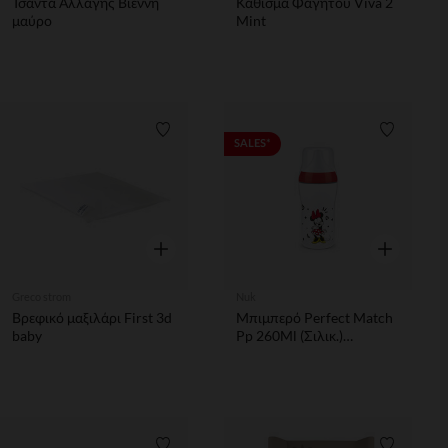
Τσαντα Αλλαγης Βιέννη
Κάθισμα Φαγητού Viva 2
μαύρο
Mint
Λίστα προτιμήσεων
Λίστα π
SALES*
Γρήγορη επισκόπηση
Γρήγορη επ
Greco strom
Nuk
Βρεφικό μαξιλάρι First 3d
Μπιμπερό Perfect Match
baby
Pp 260Ml (Σιλικ.)
Temp.Control Minnie Nuk