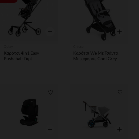
Γρήγορη επισκόπηση
Γρήγορη επ
Qplay
Chicco
Καρότσι 4in1 Easy
Καρότσι We Με Τσάντα
Pushchair Γκρί
Μεταφοράς Cool Grey
Λίστα προτιμήσεων
Λίστα π
Γρήγορη επισκόπηση
Γρήγορη επ