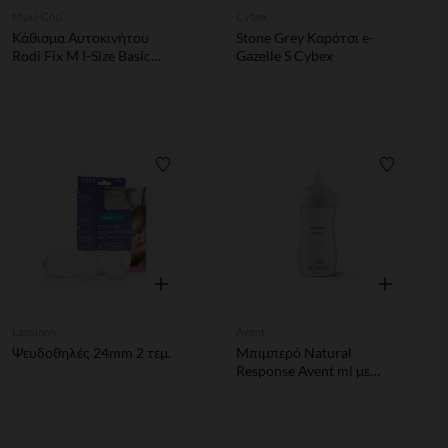
Maxi-Cosi
Cybex
Κάθισμα Αυτοκινήτου
Stone Grey Καρότσι e-
Rodi Fix M I-Size Basic
Gazelle S Cybex
Black
Λίστα προτιμήσεων
Λίστα π
Γρήγορη επισκόπηση
Γρήγορη επ
Lansinoh
Avent
Ψευδοθηλές 24mm 2 τεμ.
Μπιμπερό Natural
Response Avent ml με
πιπίλα ροής 4 για φυσικό
ρούφηγμα από 3 μηνών