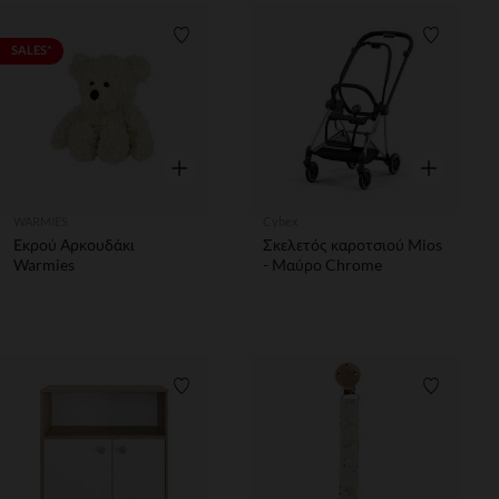
Λίστα προτιμήσεων
Λίστα π
SALES*
Γρήγορη επισκόπηση
Γρήγορη επ
WARMIES
Cybex
Εκρού Αρκουδάκι
Σκελετός καροτσιού Mios
Warmies
- Μαύρο Chrome
Λίστα προτιμήσεων
Λίστα π