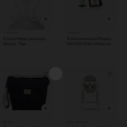
Γρήγορη επισκόπηση
Γρήγορη επ
Prémaman
Motorola
Στεγνωτήρας μπιμπερό
Ενδοεπικοινωνία Μωρού
δέντρο - Γκρι
Vm1510 Video Motorola
Λίστα προτιμήσεων
Λίστα π
Γρήγορη επισκόπηση
Γρήγορη επ
Beaba
Baby adventure