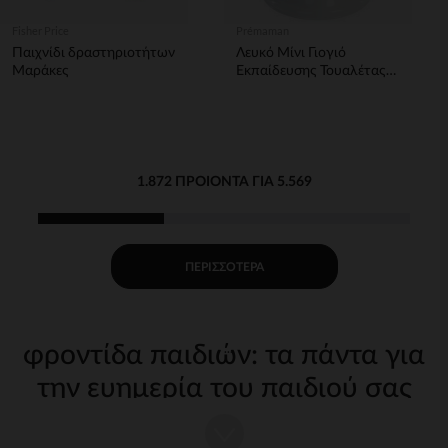
Fisher Price
Prémaman
Παιχνίδι δραστηριοτήτων
Λευκό Μίνι Γιογιό
Μαράκες
Εκπαίδευσης Τουαλέτας
Με Ήχο
1.872 ΠΡΟΙΌΝΤΑ ΓΙΑ 5.569
ΠΕΡΙΣΣΌΤΕΡΑ
φροντίδα παιδιών: τα πάντα για
την ευημερία του παιδιού σας
Η φροντίδα του παιδιού σας από τις πρώτες μέρες απαιτεί
κατάλληλα, ποιοτικά αξεσουάρ. Στην Orchestra, προσφέρουμε μια