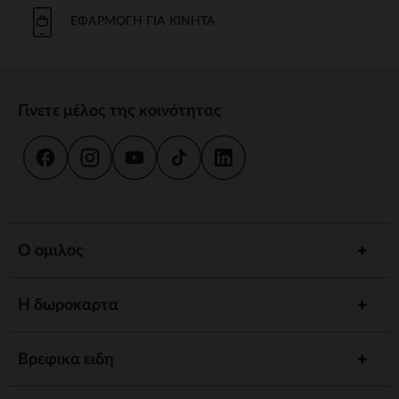
Το μπάνιο και η καθημερινή φροντίδα είναι στιγμές κοινής χρήσης.
Προσφέρουμε strong wg-1="">εργονομικές strongstrong wg-
ΕΦΑΡΜΟΓΉ ΓΙΑ ΚΙΝΗΤΆ
2="strongκαι
κιτ strongγια να εξασφαλίσουμε την υγιεινή και την
ευεξία του παιδιού σας.
γεύμα
Γίνετε μέλος της κοινότητας
Συνοδέψτε το παιδί σας στην ανακάλυψη γεύσεων με strong wg-
1="strongstrong wg-2="">ψηλό strongκαι strong wg-
3="">προσαρμοσμένα strongΤα αξεσουάρ μας έχουν σχεδιαστεί για
να συνδυάζουν πρακτικότητα και άνεση.
ύπνος
Ένα strong wg-1="">άνετο strongκαι ένα χαλαρωτικό περιβάλλον
προωθούν γαλήνιες νύχτες. Ανάμεσα σε strong wg-2="strongstrong
Ο ομιλος
wg-3="">προσαρμοσμένα strongκαι καθησυχαστικά νυχτερινά
φώτα, έχουμε τα πάντα για έναν ήσυχο ύπνο.
Η δωροκαρτα
Αφύπνιση
Τονώστε την περιέργεια του παιδιού σας με strong wg-1="">χαλάκια
strongstrong wg-2="">μουσικά strongκαι strong wg-
Βρεφικα ειδη
3="">διαδραστικά strongΚάθε στάδιο ανάπτυξης είναι μια
συναρπαστική ανακάλυψη.