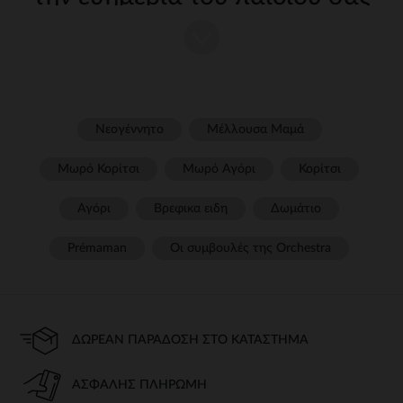
Η φροντίδα του παιδιού σας από τις πρώτες μέρες απαιτεί
κατάλληλα, ποιοτικά αξεσουάρ. Στην Orchestra, προσφέρουμε μια
μεγάλη γκάμα εξοπλισμού για την υποστήριξη των γονέων σε κάθε
στάδιο της καθημερινής ζωής. Από strong wg-1="strongέως strong
wg-2="strongσυμπεριλαμβανομένου του strong wg-3="strongκα wg-
3="">γεύματος και τηςstrong wg-4="strongβρείτε όλα όσα
χρειάζεστε για να εξασφαλίσετε άνεση και ασφάλεια για το παιδί
Νεογέννητο
Μέλλουσα Μαμά
σας.
Μωρό Κορίτσι
Μωρό Αγόρι
Κορίτσι
αυτόματο
Για να ταξιδέψετε με απόλυτη ασφάλεια, είναι απαραίτητο να
Αγόρι
Βρεφικα ειδη
Δωμάτιο
επιλέξετε ένα
κάθισμα strongή ένα strong wg-2="">κάθισμα
strongπου συμορφώνεται με τα τρέχοντα πρότυπα. Παρέχουμε
Prémaman
Οι συμβουλές της Orchestra​
μοντέλα προσαρμοσμένα σε κάθε ηλικία, που εγγυώνται βέλτιστη
υποστήριξη και απόλυτη άνεση.
περπάτημα
ΔΩΡΕΆΝ ΠΑΡΆΔΟΣΗ ΣΤΟ ΚΑΤΆΣΤΗΜΑ
Είτε πρόκειται για μια βόλτα στην πόλη είτε για μια βόλτα στη φύση,
ένα πρακτικό και ανθεκτικό strong wg-1="strongείναι απαραίτητο.
Μικρά μοντέλα, duo ή τρίο, έχουμε ό,τι χρειάζεστε για να
ΑΣΦΑΛΉΣ ΠΛΗΡΩΜΉ
διευκολύνετε το ταξίδι με το μωρό.