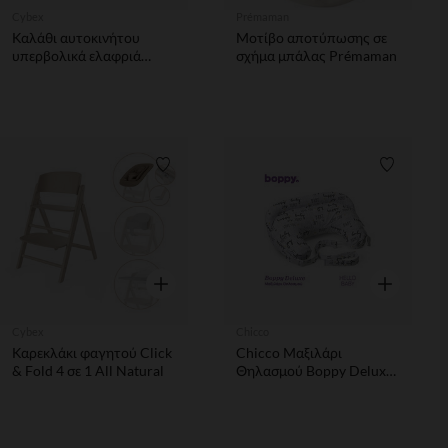
Cybex
Prémaman
Καλάθι αυτοκινήτου
Μοτίβο αποτύπωσης σε
υπερβολικά ελαφριά
σχήμα μπάλας Prémaman
Melio 2026 - κάρβουνο/
μαγική μαύρη
Λίστα προτιμήσεων
Λίστα π
Γρήγορη επισκόπηση
Γρήγορη επ
Cybex
Chicco
Καρεκλάκι φαγητού Click
Chicco Μαξιλάρι
& Fold 4 σε 1 All Natural
Θηλασμού Boppy Deluxe
Hello Baby Για 0+