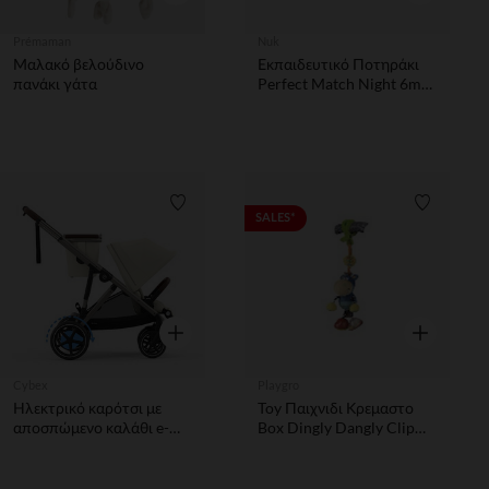
Prémaman
Nuk
Μαλακό βελούδινο
Εκπαιδευτικό Ποτηράκι
πανάκι γάτα
Perfect Match Night 6m+
150ml Bunny Nuk
Λίστα προτιμήσεων
Λίστα π
SALES*
Γρήγορη επισκόπηση
Γρήγορη επ
Cybex
Playgro
Ηλεκτρικό καρότσι με
Toy Παιχνιδι Κρεμαστο
αποσπώμενο καλάθι e-
Box Dingly Dangly Clip
Gazelle S στέλεχος taupe
Clop
seashell beige