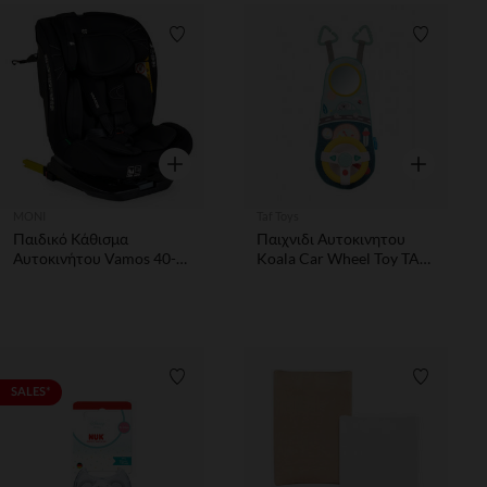
Λίστα προτιμήσεων
Λίστα π
Γρήγορη επισκόπηση
Γρήγορη επ
MONI
Taf Toys
Παιδικό Κάθισμα
Παιχνιδι Αυτοκινητου
Αυτοκινήτου Vamos 40-
Koala Car Wheel Toy TAF
150 εκ. Intence-Black
TOYS
Λίστα προτιμήσεων
Λίστα π
SALES*