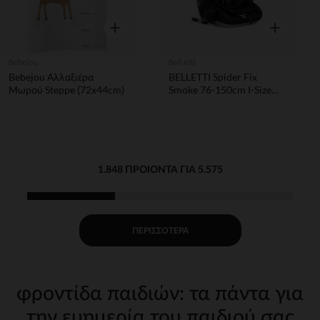
Γρήγορη επισκόπηση
Γρήγορη επ
Bebejou
Bell etti
Bebejou Αλλαξιέρα
BELLETTI Spider Fix
Μωρού Steppe (72x44cm)
Smoke 76-150cm I-Size
Κάθισμα Ασφαλείας
Αυτοκινήτου
1.848 ΠΡΟΙΌΝΤΑ ΓΙΑ 5.575
ΠΕΡΙΣΣΌΤΕΡΑ
φροντίδα παιδιών: τα πάντα για
την ευημερία του παιδιού σας