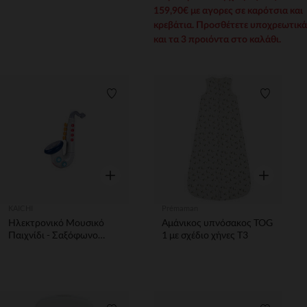
Μαύρο Σκελετός
159,90€ με αγορες σε καρότσια και
κρεβάτια. Προσθέτετε υποχρεωτικά
και τα 3 προιόντα στο καλάθι.
Λίστα προτιμήσεων
Λίστα π
Γρήγορη επισκόπηση
Γρήγορη επ
KAICHI
Prémaman
Ηλεκτρονικό Μουσικό
Αμάνικος υπνόσακος TOG
Παιχνίδι - Σαξόφωνο
1 με σχέδιο χήνες T3
Kaichi