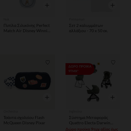
Γρήγορη επισκόπηση
Γρήγορη επ
Nuk
Prémaman
Πιπίλα Σιλικόνης Perfect
Σετ 2 καλυμμάτων
Match Air Disney Winnie
αλλάξιου - 70 x 50 εκ.
The Pooh 6-18m Grey
Nuk
Λίστα προτιμήσεων
Λίστα π
ΔΩΡΟ ΠΡΟΙΚΑ
9ΤΜΧ*
Γρήγορη επισκόπηση
Γρήγορη επ
Orchestra
Inglesina
Τσάντα σχολείου Flash
Σύστημα Μεταφοράς
McQueen Disney Pixar
Quattro Electa Darwin
Loft Green + Μεταλικό
Δώρο προίκα 9τμχ αξίας έως