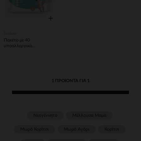
Γρήγορη επισκόπηση
Tamboor
Πακέτο με 40
υποαλλεργικά
μαντηλάκια μωρού
1 ΠΡΟΙΌΝΤΑ ΓΙΑ 1
Νεογέννητο
Μέλλουσα Μαμά
Μωρό Κορίτσι
Μωρό Αγόρι
Κορίτσι